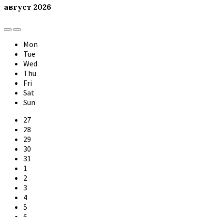
август
2026
Previous
Next
Month
Month
Mon
Tue
Wed
Thu
Fri
Sat
Sun
Skip
27
calendar
28
days
29
30
31
1
2
3
4
5
6