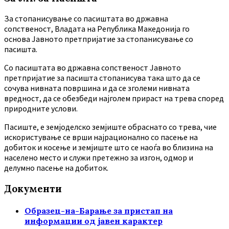
За стопанисување со пасиштата во државна
сопственост, Владата на Република Македонија го
основа Јавното претпријатие за стопанисување со
пасишта.
Co пасиштата во државна сопственост Јавното
претпријатие за пасишта стопанисува така што да се
сочува нивната површина и да се зголеми нивната
вредност, да се обезбеди најголем прираст на трева според
природните услови.
Пасиште, е земјоделско земјиште обраснато со трева, чие
искористување се врши најрационално со пасење на
добиток и косење и земјиште што се наоѓа во близина на
населено место и служи претежно за изгон, одмор и
делумно пасење на добиток.
Документи
Образец-на-Барање за пристап на
информации од јавен карактер