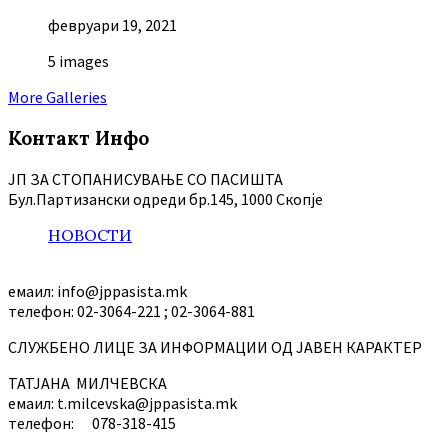
февруари 19, 2021
5 images
More Galleries
Контакт Инфо
ЈП ЗА СТОПАНИСУВАЊЕ СО ПАСИШТА
Бул.Партизански oдреди бр.145, 1000 Скопје
НОВОСТИ
емаил: info@jppasista.mk
телефон: 02-3064-221 ; 02-3064-881
СЛУЖБЕНО ЛИЦЕ ЗА ИНФОРМАЦИИ ОД ЈАВЕН КАРАКТЕР
ТАТЈАНА МИЛЧЕВСКА
емаил: t.milcevska@jppasista.mk
телефон: 078-318-415