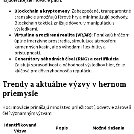
najdôležitejšie inovácie patrí:
Blockchain a kryptomeny
: Zabezpečené, transparentné
transakcie umožňujú férové hry a minimalizujú podvody.
Blockchain taktiež znižuje dôveru v manipuláciu s
výsledkami.
Virtuálna a rozšírená realita (VR/AR)
: Ponúkajú hráčom
úplne imerzívne prostredia, simulujúce atmosféru
kamenných kasín, ale s výhodami flexibility a
prístupnosti.
Generátory náhodných čísel (RNG) a certifikácia
:
Zaisťujú spravodlivosť a náhodnosť výsledkov hier, čo je
kľúčové pre dôveryhodnosť a reguláciu.
Trendy a aktuálne výzvy v hernom
priemysle
Hoci inovácie prinášajú množstvo príležitostí, odvetvie zároveň
čelí významným výzvam:
Identifikovaná
Popis
Možné riešenia
Výzva