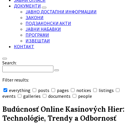
ЈАВНИ ОГЛАСИ
ДОКУМЕНТИ
ЈАВНО ДОСТАПНИ ИНФОРМАЦИИ
ЗАКОНИ
ПОДЗАКОНСКИ АКТИ
ЈАВНИ НАБАВКИ
ПРОГРАМИ
ИЗВЕШТАИ
КОНТАКТ
Search:
Filter results:
everything
posts
pages
notices
listings
events
galleries
documents
people
Collapse
search
Budúcnosť Online Kasínových Hier:
Technológie, Trendy a Odbornosť