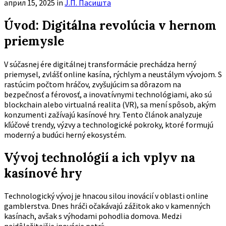
април 15, 2025
in
Ј.П. Пасишта
Úvod: Digitálna revolúcia v hernom
priemysle
V súčasnej ére digitálnej transformácie prechádza herný
priemysel, zvlášť online kasína, rýchlym a neustálym vývojom. S
rastúcim počtom hráčov, zvyšujúcim sa dôrazom na
bezpečnosť a férovosť, a inovatívnymi technológiami, ako sú
blockchain alebo virtualná realita (VR), sa mení spôsob, akým
konzumenti zažívajú kasínové hry. Tento článok analyzuje
kľúčové trendy, výzvy a technologické pokroky, ktoré formujú
moderný a budúci herný ekosystém.
Vývoj technológií a ich vplyv na
kasínové hry
Technologický vývoj je hnacou silou inovácií v oblasti online
gamblerstva. Dnes hráči očakávajú zážitok ako v kamenných
kasínach, avšak s výhodami pohodlia domova. Medzi