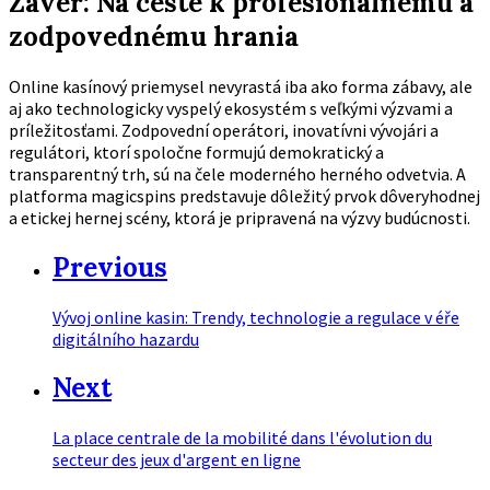
Záver: Na ceste k profesionálnemu a
zodpovednému hrania
Online kasínový priemysel nevyrastá iba ako forma zábavy, ale
aj ako technologicky vyspelý ekosystém s veľkými výzvami a
príležitosťami. Zodpovední operátori, inovatívni vývojári a
regulátori, ktorí spoločne formujú demokratický a
transparentný trh, sú na čele moderného herného odvetvia. A
platforma magicspins predstavuje dôležitý prvok dôveryhodnej
a etickej hernej scény, ktorá je pripravená na výzvy budúcnosti.
Previous
Vývoj online kasin: Trendy, technologie a regulace v éře
digitálního hazardu
Next
La place centrale de la mobilité dans l'évolution du
secteur des jeux d'argent en ligne