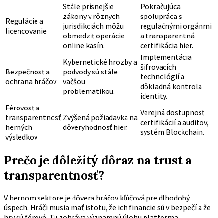
Stále prísnejšie
Pokračujúca
zákony v rôznych
spolupráca s
Regulácie a
jurisdikciách môžu
regulačnými orgánmi
licencovanie
obmedziť operácie
a transparentná
online kasín.
certifikácia hier.
Implementácia
Kybernetické hrozby a
šifrovacích
Bezpečnosť a
podvody sú stále
technológií a
ochrana hráčov
väčšou
dôkladná kontrola
problematikou.
identity.
Férovosť a
Verejná dostupnosť
transparentnosť
Zvýšená požiadavka na
certifikácií a auditov,
herných
dôveryhodnosť hier.
systém Blockchain.
výsledkov
Prečo je dôležitý dôraz na trust a
transparentnosť?
V hernom sektore je dôvera hráčov kľúčová pre dlhodobý
úspech. Hráči musia mať istotu, že ich financie sú v bezpečí a že
hry sú férové. Tu zohráva významnú úlohu platforma