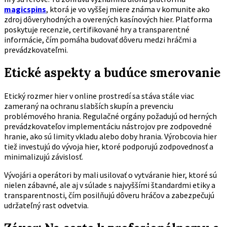
magicspins
, ktorá je vo vyššej miere známa v komunite ako
zdroj dôveryhodných a overených kasínových hier. Platforma
poskytuje recenzie, certifikované hry a transparentné
informácie, čím pomáha budovať dôveru medzi hráčmi a
prevádzkovateľmi.
Etické aspekty a budúce smerovanie
Etický rozmer hier v online prostredí sa stáva stále viac
zameraný na ochranu slabších skupín a prevenciu
problémového hrania. Regulačné orgány požadujú od herných
prevádzkovateľov implementáciu nástrojov pre zodpovedné
hranie, ako sú limity vkladu alebo doby hrania. Výrobcovia hier
tiež investujú do vývoja hier, ktoré podporujú zodpovednosť a
minimalizujú závislosť.
Vývojári a operátori by mali usilovať o vytváranie hier, ktoré sú
nielen zábavné, ale aj v súlade s najvyššími štandardmi etiky a
transparentnosti, čím posilňujú dôveru hráčov a zabezpečujú
udržateľný rast odvetvia.