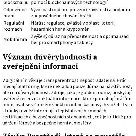
blockchainu
pomocí blockchainových technologií.
Odpovědné
Vývoj nástrojů pro prevenci závislosti a podporu
hraní
zodpovědného chování hráčů.
Regulační
Nárůst regulace, zvláště v oblasti loterií,
rozmach
hazardních her a kryptoměn.
Zvýšený důraz na přenositelnost a optimalizaci
Mobilní hra
her pro smartphony a tablety.
Význam důvěryhodnosti a
zveřejnění informací
V digitálním věku je transparentnost nepostradatelná. Hráči
hledají platformy, které nekladou pouze důraz na návštěvnost,
ale i na důvěryhodnost. Zdroje, jako je golden roomz, poskytují
ověřené recenze a aktuální informace, které pomáhají hráčům
orientovat se v širokém spektru online kasinových služeb. Tyto
stránky rovněž informují o legislativních změnách,
certifikacích a bezpečnostních standardech, což je kritické pro
udržení férové a bezpečné herní atmosféry.