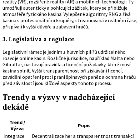
reality (VR), rozšířené reality (AR) a mobilních technologií. Ty
umožňují autentický a pohlcující zážitek, který se přibližuje
atmosféře fyzického kasina. Vylepšené algoritmy RNG a živá
kasina s profesionálními krupiéry, streamovaná v reálném čase,
přispívají k vyšší důvěře a zabavení hráčů.
3. Legislativa a regulace
Legislativní rámec je jedním z hlavních pilířů udržitelného
rozvoje online kasin. Rozličné jurisdikce, například Malta nebo
Gibraltar, nastavují pravidla a licenční požadavky, které musí
kasina splnit. Vyšší transparentnost při získávání licencí,
zavádění opatření proti praní špinavých peněz a ochrana hráčů
před závislostí jsou klíčové aspekty tohoto procesu.
Trendy a výzvy v nadcházející
dekádě
Trend /
Popis
Výzva
Integrace
Decentralizace her a transparentnost transakcí