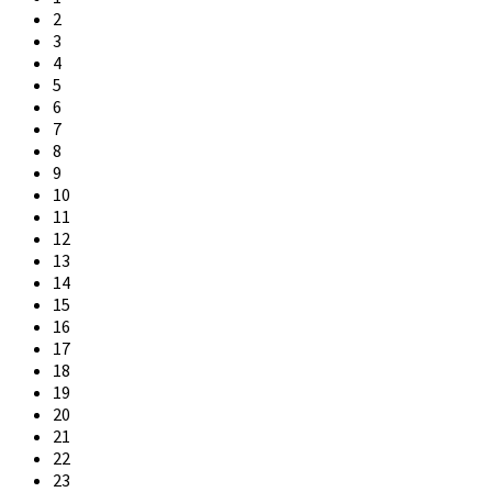
2
3
4
5
6
7
8
9
10
11
12
13
14
15
16
17
18
19
20
21
22
23