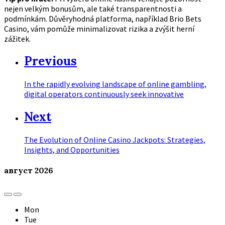
nejen velkým bonusům, ale také transparentnosti a
podmínkám. Důvěryhodná platforma, například Brio Bets
Casino, vám pomůže minimalizovat rizika a zvýšit herní
zážitek.
Previous
In the rapidly evolving landscape of online gambling,
digital operators continuously seek innovative
Next
The Evolution of Online Casino Jackpots: Strategies,
Insights, and Opportunities
август
2026
Previous
Next
Month
Month
Mon
Tue