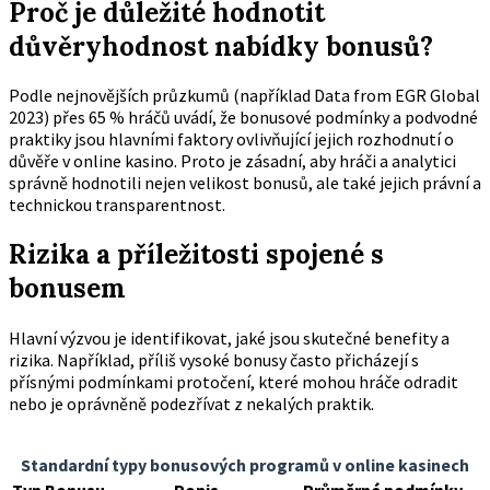
Proč je důležité hodnotit
důvěryhodnost nabídky bonusů?
Podle nejnovějších průzkumů (například Data from EGR Global
2023) přes 65 % hráčů uvádí, že bonusové podmínky a podvodné
praktiky jsou hlavními faktory ovlivňující jejich rozhodnutí o
důvěře v online kasino. Proto je zásadní, aby hráči a analytici
správně hodnotili nejen velikost bonusů, ale také jejich právní a
technickou transparentnost.
Rizika a příležitosti spojené s
bonusem
Hlavní výzvou je identifikovat, jaké jsou skutečné benefity a
rizika. Například, příliš vysoké bonusy často přicházejí s
přísnými podmínkami protočení, které mohou hráče odradit
nebo je oprávněně podezřívat z nekalých praktik.
Standardní typy bonusových programů v online kasinech