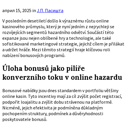
април 15, 2025
in
Ј.П. Пасишта
V posledním desetiletí došlo k výraznému růstu online
kasinového průmyslu, který je nyní jedním z nejrychleji se
rozvíjejících segmentů hazardního odvětví. Součástí této
expanze jsou nejen oblíbené hry a technologie, ale také
sofistikované marketingové strategie, jejichž cílem je přilákat
a udržet hráče. Mezi těmito strategií hraje klíčovou roli
nabízení bonusových programů.
Úloha bonusů jako pilíře
konverzního toku v online hazardu
Bonusové nabídky jsou dnes standardem v portfoliu většiny
online kasin. Tyto incentivy mají za cíl zvýšit počet registrací,
podpořit loajalitu a zvýšit dobu strávenou na platformě.
Nicméně, jejich efektivita je podmíněna důkladným
pochopením struktury, podmínek a důvěryhodnosti
poskytovatele bonusů.