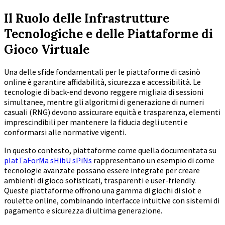
Il Ruolo delle Infrastrutture
Tecnologiche e delle Piattaforme di
Gioco Virtuale
Una delle sfide fondamentali per le piattaforme di casinò
online è garantire affidabilità, sicurezza e accessibilità. Le
tecnologie di back-end devono reggere migliaia di sessioni
simultanee, mentre gli algoritmi di generazione di numeri
casuali (RNG) devono assicurare equità e trasparenza, elementi
imprescindibili per mantenere la fiducia degli utenti e
conformarsi alle normative vigenti.
In questo contesto, piattaforme come quella documentata su
pIatTaForMa sHibU sPiNs
rappresentano un esempio di come
tecnologie avanzate possano essere integrate per creare
ambienti di gioco sofisticati, trasparenti e user-friendly.
Queste piattaforme offrono una gamma di giochi di slot e
roulette online, combinando interfacce intuitive con sistemi di
pagamento e sicurezza di ultima generazione.