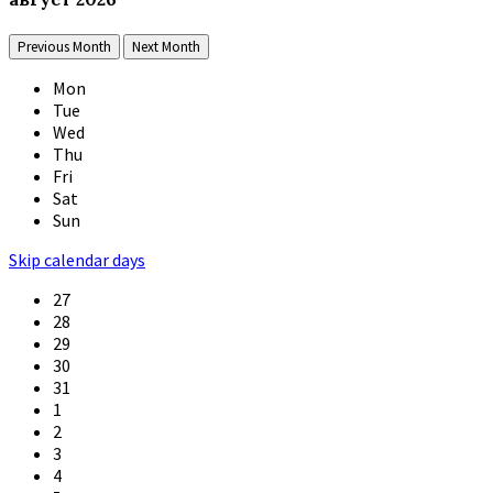
Previous Month
Next Month
Mon
Tue
Wed
Thu
Fri
Sat
Sun
Skip calendar days
27
28
29
30
31
1
2
3
4