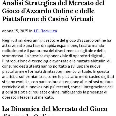
Analisi Strategica del Mercato del
Gioco d’Azzardo Online e delle
Piattaforme di Casinò Virtuali
април 15, 2025
in
Ј.П. Пасишта
Negli ultimi dieci anni, il settore del gioco d’azzardo online ha
attraversato una fase di rapida espansione, trasformando
radicalmente il panorama del divertimento digitale e della
scommessa. La crescita esponenziale di operatori digitali,
l’introduzione di tecnologie avanzate e le mutate abitudini di
consumo degli utenti hanno portato a sviluppare nuove
piattaforme e formati di intrattenimento virtuale. In questa
analisi, ci soffermiamo su come le piattaforme di casinò digitali
si siano evolute, con particolare attenzione alle infrastrutture
tecniche e alle innovazioni più recenti, come l’integrazione dei
giochi di slot e di roulette online, rafforzando la presenza di
operatori leader sul mercato.
La Dinamica del Mercato del Gioco