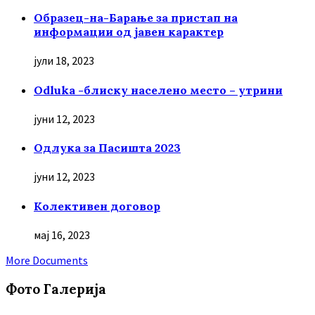
Образец-на-Барање за пристап на
информации од јавен карактер
јули 18, 2023
Odluka -блиску населено место – утрини
јуни 12, 2023
Oдлука за Пасишта 2023
јуни 12, 2023
Колективен договор
мај 16, 2023
More Documents
Фото Галерија