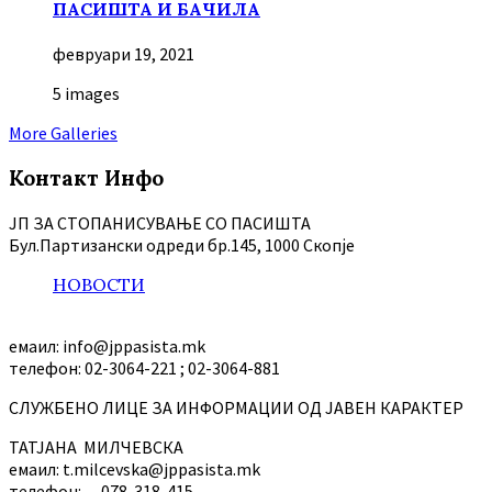
ПАСИШТА И БАЧИЛА
февруари 19, 2021
5 images
More Galleries
Контакт Инфо
ЈП ЗА СТОПАНИСУВАЊЕ СО ПАСИШТА
Бул.Партизански oдреди бр.145, 1000 Скопје
НОВОСТИ
емаил: info@jppasista.mk
телефон: 02-3064-221 ; 02-3064-881
СЛУЖБЕНО ЛИЦЕ ЗА ИНФОРМАЦИИ ОД ЈАВЕН КАРАКТЕР
ТАТЈАНА МИЛЧЕВСКА
емаил: t.milcevska@jppasista.mk
телефон: 078-318-415