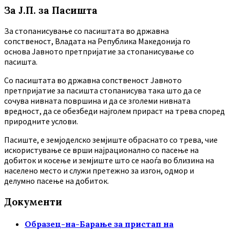
За Ј.П. за Пасишта
За стопанисување со пасиштата во државна
сопственост, Владата на Република Македонија го
основа Јавното претпријатие за стопанисување со
пасишта.
Co пасиштата во државна сопственост Јавното
претпријатие за пасишта стопанисува така што да се
сочува нивната површина и да се зголеми нивната
вредност, да се обезбеди најголем прираст на трева според
природните услови.
Пасиште, е земјоделско земјиште обраснато со трева, чие
искористување се врши најрационално со пасење на
добиток и косење и земјиште што се наоѓа во близина на
населено место и служи претежно за изгон, одмор и
делумно пасење на добиток.
Документи
Образец-на-Барање за пристап на