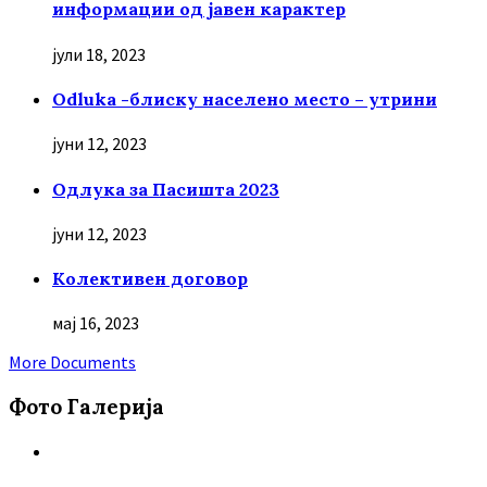
информации од јавен карактер
јули 18, 2023
Odluka -блиску населено место – утрини
јуни 12, 2023
Oдлука за Пасишта 2023
јуни 12, 2023
Колективен договор
мај 16, 2023
More Documents
Фото Галерија