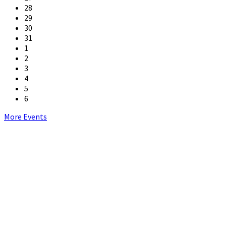
28
29
30
31
1
2
3
4
5
6
Back
More Events
to
calendar
days