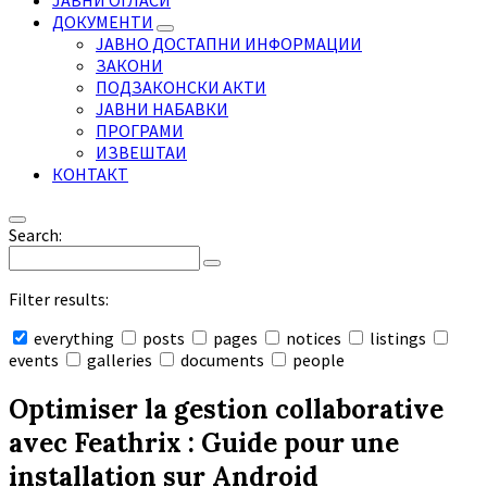
ЈАВНИ ОГЛАСИ
ДОКУМЕНТИ
ЈАВНО ДОСТАПНИ ИНФОРМАЦИИ
ЗАКОНИ
ПОДЗАКОНСКИ АКТИ
ЈАВНИ НАБАВКИ
ПРОГРАМИ
ИЗВЕШТАИ
КОНТАКТ
Search:
Filter results:
everything
posts
pages
notices
listings
events
galleries
documents
people
Collapse
search
Optimiser la gestion collaborative
avec Feathrix : Guide pour une
installation sur Android