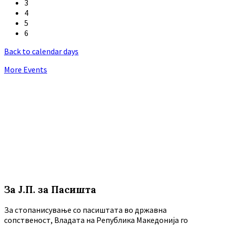
3
4
5
6
Back to calendar days
More Events
За Ј.П. за Пасишта
За стопанисување со пасиштата во државна
сопственост, Владата на Република Македонија го