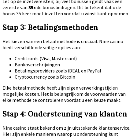
Let op de inzetvereisten; bij veel bonussen geldt vaak een
vereiste van
35x
de bonusbedragen. Dit betekent dat u de
bonus 35 keer moet inzetten voordat u winst kunt opnemen.
Stap 3: Betalingsmethoden
Het kiezen van een betaalmethode is cruciaal. Nine casino
biedt verschillende veilige opties aan:
Creditcards (Visa, Mastercard)
Bankoverschrijvingen
Betalingsproviders zoals iDEAL en PayPal
Cryptocurrency zoals Bitcoin
Elke betaalmethode heeft zijn eigen verwerkingstijd en
mogelijke kosten. Het is belangrijk om de voorwaarden van
elke methode te controleren voordat u een keuze maakt.
Stap 4: Ondersteuning van klanten
Nine casino staat bekend om zijn uitstekende klantenservice.
Hier zijn enkele manieren waarop u ondersteuning kunt