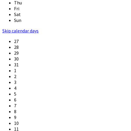
Thu
Fri
Sat
Sun
Skip calendar days
27
28
29
30
31
1
2
3
4
5
6
7
8
9
10
11