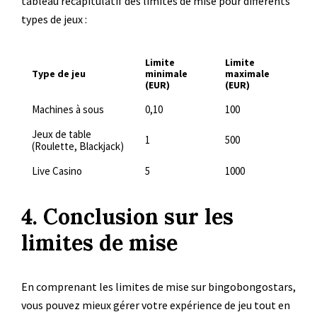
tableau récapitulatif des limites de mise pour différents
types de jeux :
Limite
Limite
Type de jeu
minimale
maximale
(EUR)
(EUR)
Machines à sous
0,10
100
Jeux de table
1
500
(Roulette, Blackjack)
Live Casino
5
1000
4. Conclusion sur les
limites de mise
En comprenant les limites de mise sur bingobongostars,
vous pouvez mieux gérer votre expérience de jeu tout en