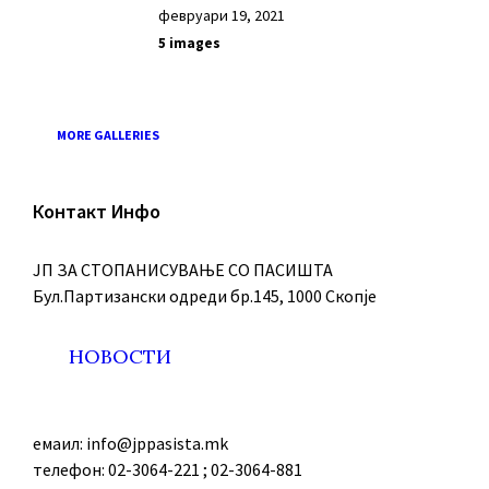
февруари 19, 2021
5 images
MORE GALLERIES
Контакт Инфо
ЈП ЗА СТОПАНИСУВАЊЕ СО ПАСИШТА
Бул.Партизански oдреди бр.145, 1000 Скопје
НОВОСТИ
емаил: info@jppasista.mk
телефон: 02-3064-221 ; 02-3064-881