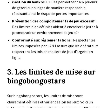
Gestion du bankroll :
Elles permettent aux joueurs
de gérer leur budget de manière responsable,
réduisant ainsi le risque de pertes importantes.
Prévention des comportements de jeu excessif :
Des limites bien définies aident à encadrer le jeu et à
promouvoir un environnement de jeu sûr.
Conformité aux réglementations :
Respecter les
limites imposées par l’ANJ assure que les opérateurs
respectent les lois en matière de jeux d’argent en
ligne.
3. Les limites de mise sur
bingobongostars
Sur bingobongostars, les limites de mise sont
clairement définies et varient selon les jeux. Voici un