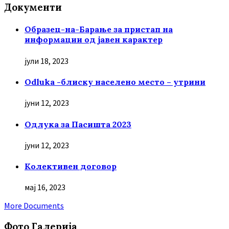
Документи
Образец-на-Барање за пристап на
информации од јавен карактер
јули 18, 2023
Odluka -блиску населено место – утрини
јуни 12, 2023
Oдлука за Пасишта 2023
јуни 12, 2023
Колективен договор
мај 16, 2023
More Documents
Фото Галерија