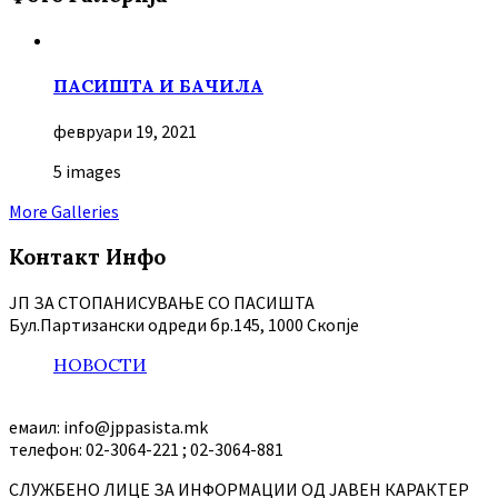
ПАСИШТА И БАЧИЛА
февруари 19, 2021
5 images
More Galleries
Контакт Инфо
ЈП ЗА СТОПАНИСУВАЊЕ СО ПАСИШТА
Бул.Партизански oдреди бр.145, 1000 Скопје
НОВОСТИ
емаил: info@jppasista.mk
телефон: 02-3064-221 ; 02-3064-881
СЛУЖБЕНО ЛИЦЕ ЗА ИНФОРМАЦИИ ОД ЈАВЕН КАРАКТЕР