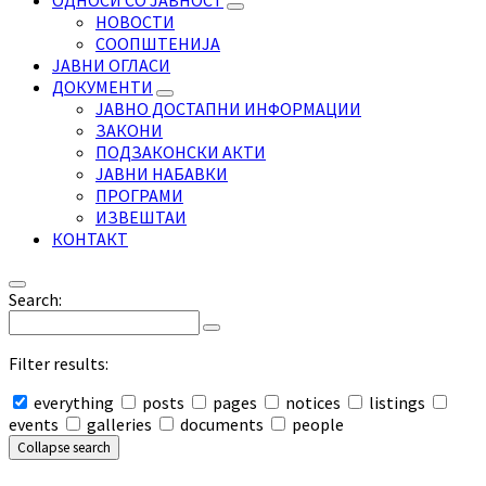
ОДНОСИ СО ЈАВНОСТ
НОВОСТИ
СООПШТЕНИЈА
ЈАВНИ ОГЛАСИ
ДОКУМЕНТИ
ЈАВНО ДОСТАПНИ ИНФОРМАЦИИ
ЗАКОНИ
ПОДЗАКОНСКИ АКТИ
ЈАВНИ НАБАВКИ
ПРОГРАМИ
ИЗВЕШТАИ
КОНТАКТ
Search:
Filter results:
everything
posts
pages
notices
listings
events
galleries
documents
people
Collapse search