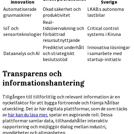
innovation
Sverige
Automatiserade
Ökad säkerhet och
LKAB:s autonoma
gruvmaskiner
produktivitet
lastbilar
Real-
IoT och
tidsövervakning och
Critical control
sensorteknologier
förbättrad
systems i Kiruna
resursutnyttjande
Prediktivt underhåll
Innovativa lösningar
Dataanalys och AI
och strategiskt
i samarbete med
beslutsstöd
startup-initiativ
Transparens och
informationshantering
Tillgången till tillförlitlig och relevant information är en
nyckelfaktor för att bygga förtroende och främja hållbar
utveckling. Det är här digitala plattformar, som de som täcks
av
här kan du läsa mer
, spelar en avgörande roll. Dessa
plattformar samlar data, tillhandahåller interaktiv
rapportering och möjliggör dialog mellan industri,
myndigheter och allmänheten.