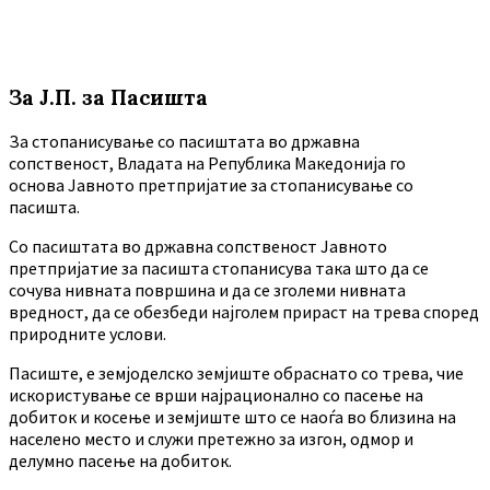
За Ј.П. за Пасишта
За стопанисување со пасиштата во државна
сопственост, Владата на Република Македонија го
основа Јавното претпријатие за стопанисување со
пасишта.
Co пасиштата во државна сопственост Јавното
претпријатие за пасишта стопанисува така што да се
сочува нивната површина и да се зголеми нивната
вредност, да се обезбеди најголем прираст на трева според
природните услови.
Пасиште, е земјоделско земјиште обраснато со трева, чие
искористување се врши најрационално со пасење на
добиток и косење и земјиште што се наоѓа во близина на
населено место и служи претежно за изгон, одмор и
делумно пасење на добиток.