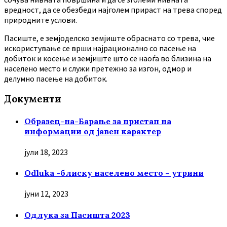
вредност, да се обезбеди најголем прираст на трева според
природните услови.
Пасиште, е земјоделско земјиште обраснато со трева, чие
искористување се врши најрационално со пасење на
добиток и косење и земјиште што се наоѓа во близина на
населено место и служи претежно за изгон, одмор и
делумно пасење на добиток.
Документи
Образец-на-Барање за пристап на
информации од јавен карактер
јули 18, 2023
Odluka -блиску населено место – утрини
јуни 12, 2023
Oдлука за Пасишта 2023