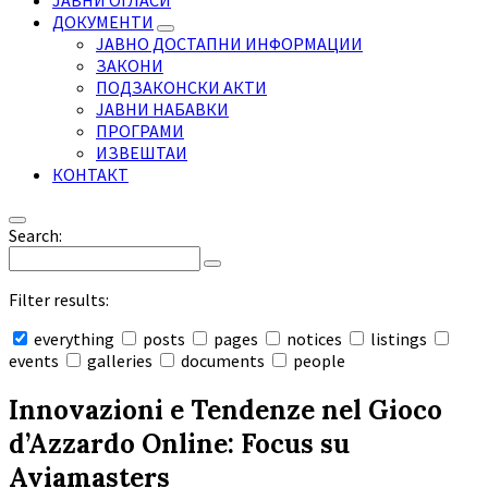
ЈАВНИ ОГЛАСИ
ДОКУМЕНТИ
ЈАВНО ДОСТАПНИ ИНФОРМАЦИИ
ЗАКОНИ
ПОДЗАКОНСКИ АКТИ
ЈАВНИ НАБАВКИ
ПРОГРАМИ
ИЗВЕШТАИ
КОНТАКТ
Search:
Filter results:
everything
posts
pages
notices
listings
events
galleries
documents
people
Collapse
search
Innovazioni e Tendenze nel Gioco
d’Azzardo Online: Focus su
Aviamasters