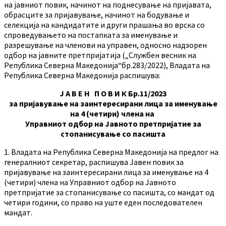
на јавниот повик, начинот на поднесување на пријавата,
обрасците за пријавување, начинот на бодување и
селекција на кандидатите и други прашања во врска со
спроведувањето на постапката за именување и
разрешување на членови на управен, односно надзорен
одбор на јавните претпријатија („Службен весник на
Република Северна Македонија“бр.283/2022), Владата на
Република Северна Македонија распишува:
Ј А В Е Н П О В И К Бр.11/2023
за пријавување на заинтересирани лица за именување
на 4 (четири) члена на
Управниот одбор на Јавното претпријатие за
стопанисување со пасишта
1. Владата на Република Северна Македонија на предлог на
генералниот секретар, распишува Јавен повик за
пријавување на заинтересирани лица за именување на 4
(четири) члена на Управниот одбор на Јавното
претпријатие за стопанисување со пасишта, со мандат од
четири години, со право на уште еден последователен
мандат.