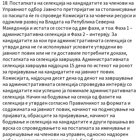
18. Постапката на селекција на кандидатите за членови на
Управниот одбор Јавното претпријатие за стопанисување
со пасишта ќе го спроведе Комисијата за човечки ресурси и
одржлив развој на Владата на Република Северна
Македонија и истата се состои од две фази, и тоа: Фаза 1 –
административна селекција и Фаза 2 – интервју. За
кандидатите за кои при административната селекција се
утврди дека не ги исполнуваат условите утврдени во
јавниот повик или не ги доставиле потребните докази,
постапката на селекција завршува. Административната
селекција завршува најдоцна 15 дена по истекот на рокот
за пријавување на кандидатите на јавниот повик.
Комисијата, најдоцна десет дена од денот на завршување
на административната селекција спроведува интервју со
кандидатите кои успешно ја поминале административната
селекција. Начин на бодување на секоја од фазите на
селекција е утврден согласно Правилникот за формата и
содржината на јавниот повик, начинот на поднесување на
пријавата, обрасците за пријавување, начинот на
бодување и селекција на кандидатите и други прашања во
врска со спроведувањето на постапката за именување и
разрешување на членови на управен, односно надзорен