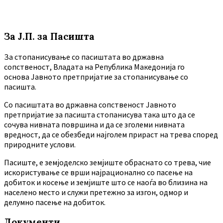
За Ј.П. за Пасишта
За стопанисување со пасиштата во државна
сопственост, Владата на Република Македонија го
основа Јавното претпријатие за стопанисување со
пасишта.
Co пасиштата во државна сопственост Јавното
претпријатие за пасишта стопанисува така што да се
сочува нивната површина и да се зголеми нивната
вредност, да се обезбеди најголем прираст на трева според
природните услови.
Пасиште, е земјоделско земјиште обраснато со трева, чие
искористување се врши најрационално со пасење на
добиток и косење и земјиште што се наоѓа во близина на
населено место и служи претежно за изгон, одмор и
делумно пасење на добиток.
Документи