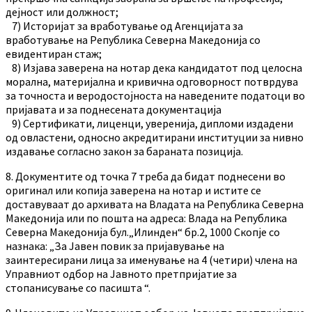
дејност или должност;
7) Историјат за вработување од Агенцијата за
вработување на Република Северна Македонија со
евидентиран стаж;
8) Изјава заверена на нотар дека кандидатот под целосна
морална, материјална и кривична одговорност потврдува
за точноста и веродостојноста на наведените податоци во
пријавата и за поднесената документација
9) Сертификати, лиценци, уверенија, дипломи издадени
од овластени, односно акредитирани институции за нивно
издавање согласно закон за бараната позиција.
8. Документите од точка 7 треба да бидат поднесени во
оригинал или копија заверена на нотар и истите се
доставуваат до архивата на Владата на Република Северна
Македонија или по пошта на адреса: Влада на Република
Северна Македонија бул.„Илинден“ бр.2, 1000 Скопје со
назнака: „За Јавен повик за пријавување на
заинтересирани лица за именување на 4 (четири) члена на
Управниот одбор на Јавното претпријатие за
стопанисување со пасишта “.