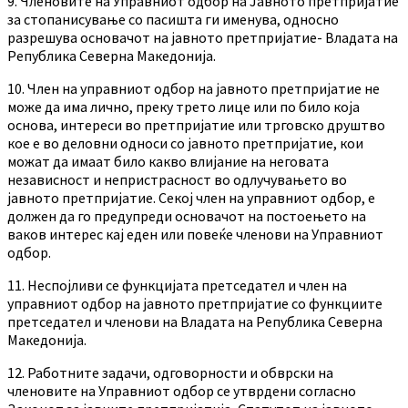
9. Членовите на Управниот одбор на Јавното претпријатие
за стопанисување со пасишта ги именува, односно
разрешува основачот на јавното претпријатие- Владата на
Република Северна Македонија.
10. Член на управниот одбор на јавното претпријатие не
може да има лично, преку трето лице или по било која
основа, интереси во претпријатие или трговско друштво
кое е во деловни односи со јавното претпријатие, кои
можат да имаат било какво влијание на неговата
независност и непристрасност во одлучувањето во
јавното претпријатие. Секој член на управниот одбор, е
должен да го предупреди основачот на постоењето на
ваков интерес кај еден или повеќе членови на Управниот
одбор.
11. Неспојливи се функцијата претседател и член на
управниот одбор на јавното претпријатие со функциите
претседател и членови на Владата на Република Северна
Македонија.
12. Работните задачи, одговорности и обврски на
членовите на Управниот одбор се утврдени согласно