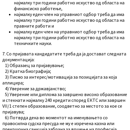
најмалку три години работно искуство од областа на
финансиско работење,
најмалку еден член на управниот одбор треба да има
најмалку три години работно искуство од областа на
правните работи и
најмалку еден член на управниот одбор треба да има
најмалку три години работно искуство од областа на
техничките науки.
7. Со пријавата кандидатите треба да ја достават следната
документација:
1) Образаец за пријавување;
2) Кратка биографија;
3) Писмо за интерес/мотивација за позицијата за која
аплицира;
4) Уверение за државјанство;
5) Уверение или диплома за завршено високо образование
и стекнати најмалку 240 кредити според ЕКТС или завршен
VII/1 степен образование, соодветно за местото за кое се
пријавува;
6) Потврда дека во моментот на именувањето со
правосилна судска пресуда не му е изречена казна или
прекршочна санкција забрана за вршење на професија,