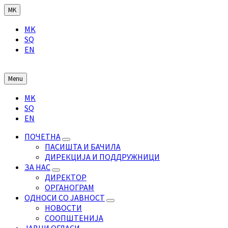
Skip
Skip
Skip
MK
to
to
to
Choose
content
main
footer
MK
language:
navigation
SQ
EN
Menu
Choose
MK
language:
SQ
EN
ПОЧЕТНА
ПАСИШТА И БАЧИЛА
ДИРЕКЦИЈА И ПОДДРУЖНИЦИ
ЗА НАС
ДИРЕКТОР
ОРГАНОГРАМ
ОДНОСИ СО ЈАВНОСТ
НОВОСТИ
СООПШТЕНИЈА