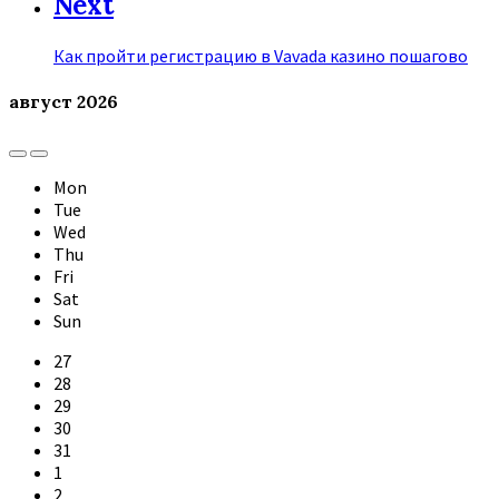
Next
Как пройти регистрацию в Vavada казино пошагово
август
2026
Previous
Next
Month
Month
Mon
Tue
Wed
Thu
Fri
Sat
Sun
Skip
27
calendar
28
days
29
30
31
1
2