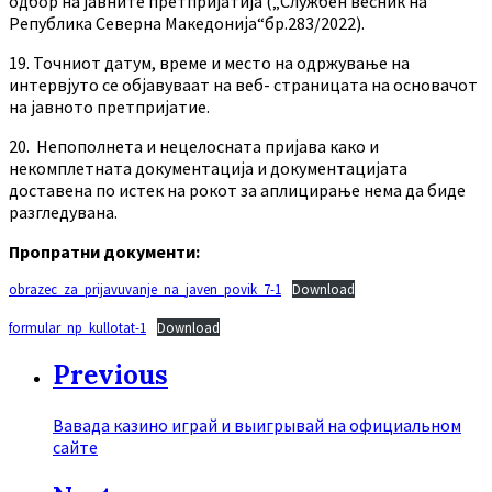
одбор на јавните претпријатија („Службен весник на
Република Северна Македонија“бр.283/2022).
19. Точниот датум, време и место на одржување на
интервјуто се објавуваат на веб- страницата на основачот
на јавното претпријатие.
20. Непополнета и нецелосната пријава како и
некомплетната документација и документацијата
доставена по истек на рокот за аплицирање нема да биде
разгледувана.
Пропратни документи:
obrazec_za_prijavuvanje_na_javen_povik_7-1
Download
formular_np_kullotat-1
Download
Previous
Вавада казино играй и выигрывай на официальном
сайте