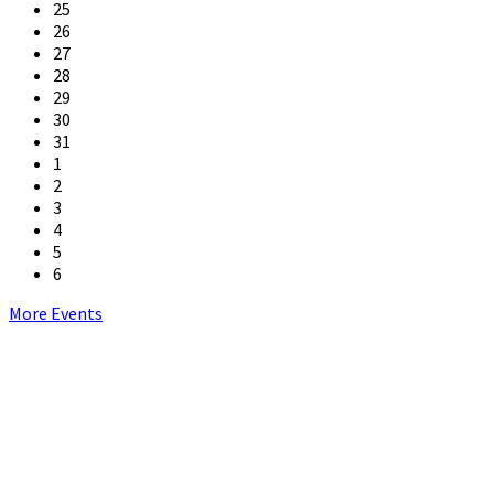
25
26
27
28
29
30
31
1
2
3
4
5
6
Back
More Events
to
calendar
days