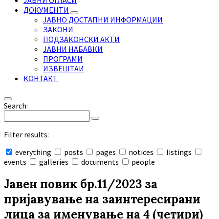
ЈАВНИ ОГЛАСИ
ДОКУМЕНТИ
ЈАВНО ДОСТАПНИ ИНФОРМАЦИИ
ЗАКОНИ
ПОДЗАКОНСКИ АКТИ
ЈАВНИ НАБАВКИ
ПРОГРАМИ
ИЗВЕШТАИ
КОНТАКТ
Search:
Filter results:
everything
posts
pages
notices
listings
events
galleries
documents
people
Collapse
search
Јавен повик бр.11/2023 за
пријавување на заинтересирани
лица за именување на 4 (четири)