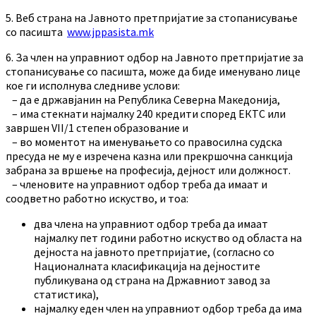
5. Веб страна на Јавното претпријатие за стопанисување
со пасишта
www.jppasista.mk
6. За член на управниот одбор на Јавното претпријатие за
стопанисување со пасишта, може да биде именувано лице
кое ги исполнува следниве услови:
– да е државјанин на Република Северна Македонија,
– има стекнати најмалку 240 кредити според ЕКТС или
завршен VII/1 степен образование и
– во моментот на именувањето со правосилна судска
пресуда не му е изречена казна или прекршочна санкција
забрана за вршење на професија, дејност или должност.
– членовите на управниот одбор треба да имаат и
соодветно работно искуство, и тоа:
два члена на управниот одбор треба да имаат
најмалку пет години работно искуство од областа на
дејноста на јавното претпријатие, (согласно со
Националната класификација на дејностите
публикувана од страна на Државниот завод за
статистика),
најмалку еден член на управниот одбор треба да има