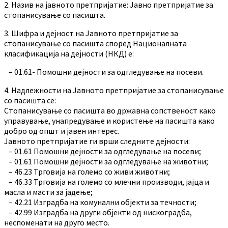
2. Назив на јавното претпријатие: Јавно претпријатие за
стопанисување со пасишта.
3. Шифра и дејност на Јавното претпријатие за
стопанисување со пасишта според Националната
класификација на дејности (НКД) е:
– 01.61- Помошни дејности за одгледување на посеви.
4. Надлежности на Јавното претпријатие за стопанисување
со пасишта се:
Стопанисување со пасишта во државна сопственост како
управување, унапредување и користење на пасишта како
добро од општ и јавен интерес.
Јавното претпријатие ги врши следните дејности:
– 01.61 Помошни дејности за одгледување на посеви;
– 01.61 Помошни дејности за одгледување на животни;
– 46.23 Трговија на големо со живи животни;
– 46.33 Трговија на големо со млечни производи, јајца и
масла и масти за јадење;
– 42.21 Изградба на комунални објекти за течности;
– 42.99 Изградба на други објекти од нискоградба,
неспоменати на друго место.