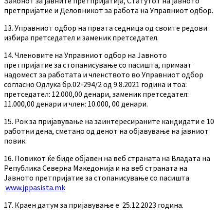
Законот за јавните претпријатија, Статутот на јавното
претпријатие и Деловникот за работа на Управниот одбор.
13. Управниот одбор на првата седница од своите редови
избира претседател и заменик претседател.
14. Членовите на Управниот одбор на Јавното
претпријатие за стопанисување со пасишта, примаат
надомест за работата и членството во Управниот одбор
согласно Одлука бр.02-294/2 oд 9.8.2021 година и тоа:
претседател: 12.000,00 денари, заменик претседател:
11.000,00 денари и член: 10.000, 00 денари.
15. Рок за пријавување на заинтересираните кандидати е 10
работни дена, сметано од денот на објавување на јавниот
повик.
16. Повикот ќе биде објавен на веб страната на Владата на
Република Северна Македонија и на веб страната на
Јавното претпријатие за стопанисување со пасишта
www.jppasista.mk
17. Краен датум за пријавување е 25.12.2023 година.