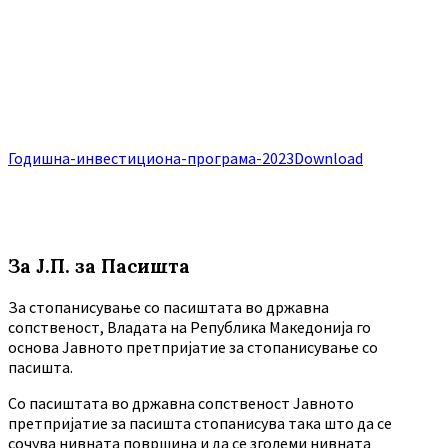
Годишна-инвестициона-програма-2023
Download
За Ј.П. за Пасишта
За стопанисување со пасиштата во државна
сопственост, Владата на Република Македонија го
основа Јавното претпријатие за стопанисување со
пасишта.
Co пасиштата во државна сопственост Јавното
претпријатие за пасишта стопанисува така што да се
сочува нивната површина и да се зголеми нивната