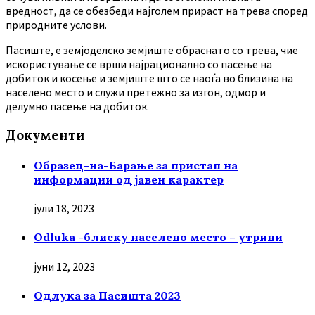
вредност, да се обезбеди најголем прираст на трева според
природните услови.
Пасиште, е земјоделско земјиште обраснато со трева, чие
искористување се врши најрационално со пасење на
добиток и косење и земјиште што се наоѓа во близина на
населено место и служи претежно за изгон, одмор и
делумно пасење на добиток.
Документи
Образец-на-Барање за пристап на
информации од јавен карактер
јули 18, 2023
Odluka -блиску населено место – утрини
јуни 12, 2023
Oдлука за Пасишта 2023