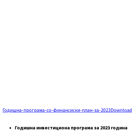
Годишна-програма-со-финансиски-план-за-2023
Download
Годишна инвестициона програма за 2023 година