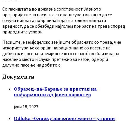
Co пасиштата во државна сопственост Јавното
претпријатие за пасишта стопанисува така што да се
сочува нивната површина и да се зголеми нивната
вредност, да се обезбеди најголем прираст на трева според
природните услови.
Пасиште, е земјоделско земјиште обраснато со трева, чие
искористување се врши најрационално со пасење на
добиток и косење и земјиште што се наоѓа во близина на
населено место и служи претежно за изгон, одмор и
делумно пасење на добиток.
Документи
Образец-на-Барање за пристап на
информации од јавен карактер
јули 18, 2023
Odluka -блиску населено место – утрини