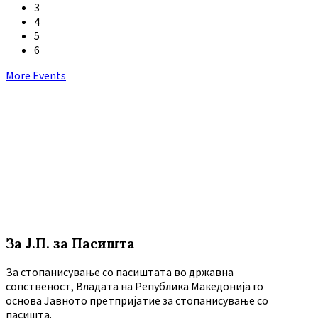
3
4
5
6
Back
More Events
to
calendar
days
За Ј.П. за Пасишта
За стопанисување со пасиштата во државна
сопственост, Владата на Република Македонија го
основа Јавното претпријатие за стопанисување со
пасишта.