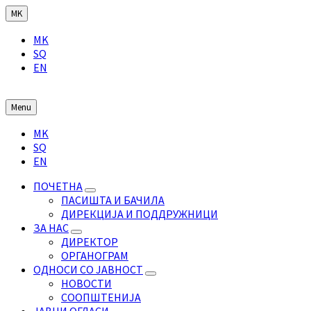
Skip
Skip
Skip
MK
to
to
to
Choose
content
main
footer
MK
language:
navigation
SQ
EN
Menu
Choose
MK
language:
SQ
EN
ПОЧЕТНА
ПАСИШТА И БАЧИЛА
ДИРЕКЦИЈА И ПОДДРУЖНИЦИ
ЗА НАС
ДИРЕКТОР
ОРГАНОГРАМ
ОДНОСИ СО ЈАВНОСТ
НОВОСТИ
СООПШТЕНИЈА