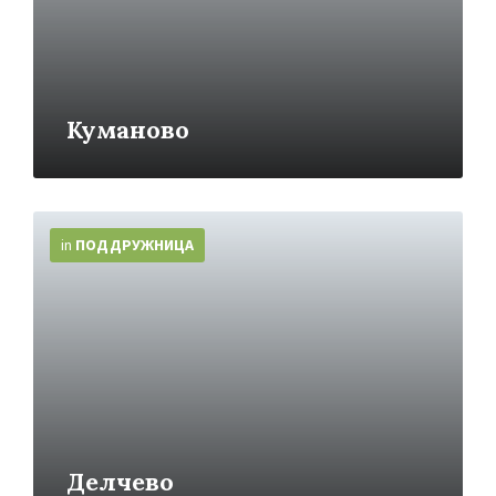
Куманово
More
Info
in
ПОДДРУЖНИЦA
Делчево