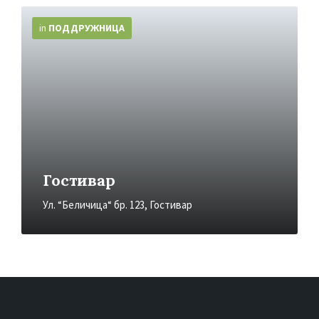
More
Info
in
ПОДДРУЖНИЦA
Гостивар
Ул. “Беличица“ бр. 123, Гостивар