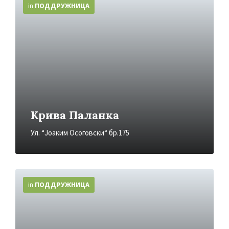
Info
in
ПОДДРУЖНИЦA
Крива Паланка
Ул. “Јоаким Осоговски“ бр.175
More
Info
in
ПОДДРУЖНИЦA