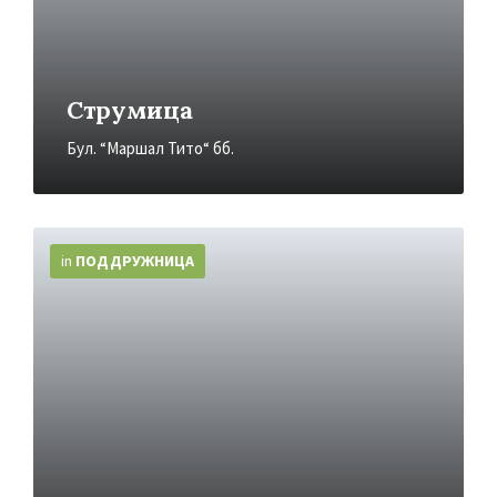
Струмица
Бул. “Маршал Тито“ бб.
More
Info
in
ПОДДРУЖНИЦA