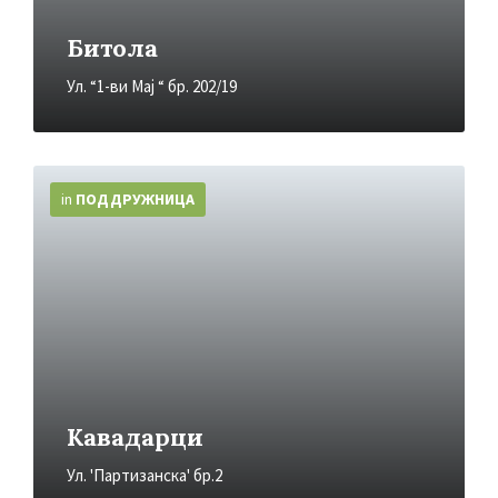
Битола
Ул. “1-ви Мај “ бр. 202/19
More
Info
in
ПОДДРУЖНИЦA
Кавадарци
Ул. 'Партизанска' бр.2