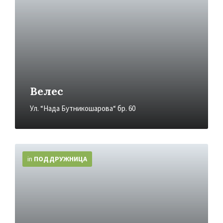
Велес
Ул. “Нада Бутникошарова“ бр. 60
More
Info
in
ПОДДРУЖНИЦA