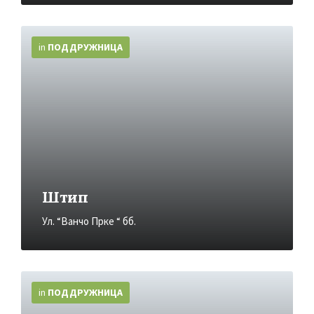
More
Info
in
ПОДДРУЖНИЦA
Штип
Ул. “Ванчо Прке “ бб.
More
Info
in
ПОДДРУЖНИЦA