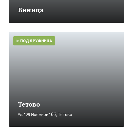
Виница
More
Info
in
ПОДДРУЖНИЦA
Тетово
Ул. “29 Ноември“ бб, Тетово