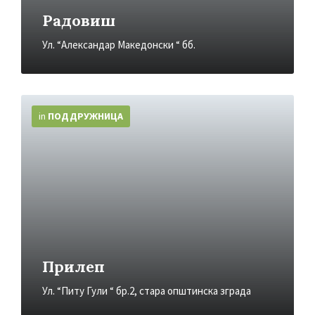
Радовиш
Ул. “Александар Македонски “ бб.
More
Info
in
ПОДДРУЖНИЦA
Прилеп
Ул. “Питу Гули “ бр.2, стара општинска зграда