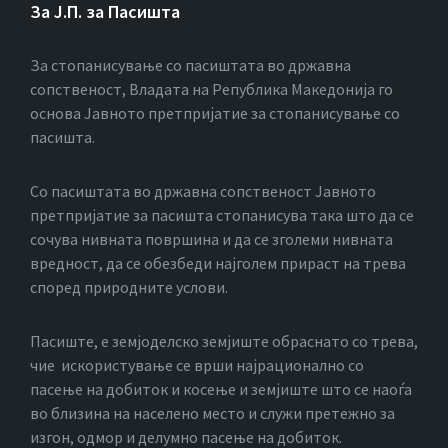
За Ј.П. за Пасишта
За стопанисување со пасиштата во државна
сопственост, Владата на Република Македонија го
основа Јавното претпријатие за стопанисување со
пасишта.
Co пасиштата во државна сопственост Јавното
претпријатие за пасишта стопанисува така што да се
сочува нивната површина и да се зголеми нивната
вредност, да се обезбеди најголем прираст на трева
според природните услови.
Пасиште, е земјоделско земјиште обраснато со трева,
чие искористување се врши најрационално со
пасење на добиток и косење и земјиште што се наоѓа
во близина на населено место и служи претежно за
изгон, одмор и делумно пасење на добиток.