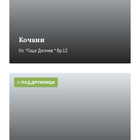
Кочани
Ул. “Гоце Делчев “ бр.12
More
Info
in
ПОДДРУЖНИЦA