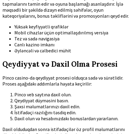
tapmalarını təmin edir və oyuna başlamağı asanlaşdırır. İşlə
məqsədli bir şəkildə dizayn edilmiş səhifələr, oyun
kateqoriyalarını, bonus təkliflərini və promosyonları qeyd edir.
Yüksək keyfiyyətli qrafiklər
Mobil cihazlar üçün optimallaşdırılmış versiya
Tez və sadə navigasiya
Canlı kazino imkanı
Əyləncəli və cəlbedici mühit
Qeydiyyat və Daxil Olma Prosesi
Pinco casino-da qeydiyyat prosesi olduqca sadə və sürətlidir.
Proses aşağıdakı addımlarla həyata keçirilir:
Pinco veb saytına daxil olun.
Qeydiyyat düyməsini basın.
Şəxsi məlumatlarınızı daxil edin.
İstifadəçi razılığını təsdiq edin.
Daxil olun və hesabınızdakı bonuslardan yararlanın.
Daxil olduduqdan sonra istifadəçilər öz profil məlumatlarını