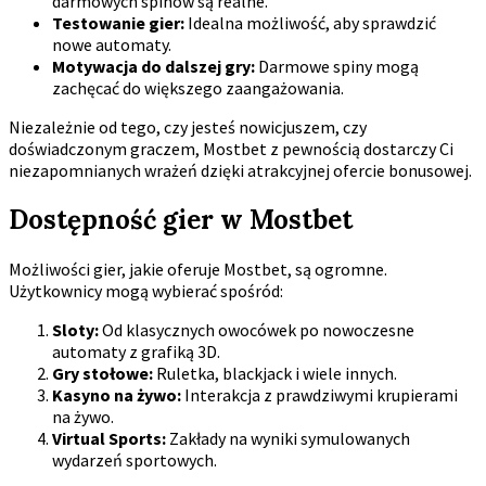
darmowych spinów są realne.
Testowanie gier:
Idealna możliwość, aby sprawdzić
nowe automaty.
Motywacja do dalszej gry:
Darmowe spiny mogą
zachęcać do większego zaangażowania.
Niezależnie od tego, czy jesteś nowicjuszem, czy
doświadczonym graczem, Mostbet z pewnością dostarczy Ci
niezapomnianych wrażeń dzięki atrakcyjnej ofercie bonusowej.
Dostępność gier w Mostbet
Możliwości gier, jakie oferuje Mostbet, są ogromne.
Użytkownicy mogą wybierać spośród:
Sloty:
Od klasycznych owocówek po nowoczesne
automaty z grafiką 3D.
Gry stołowe:
Ruletka, blackjack i wiele innych.
Kasyno na żywo:
Interakcja z prawdziwymi krupierami
na żywo.
Virtual Sports:
Zakłady na wyniki symulowanych
wydarzeń sportowych.