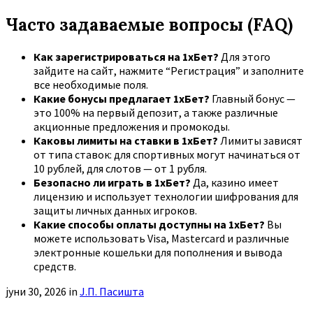
Часто задаваемые вопросы (FAQ)
Как зарегистрироваться на 1хБет?
Для этого
зайдите на сайт, нажмите “Регистрация” и заполните
все необходимые поля.
Какие бонусы предлагает 1хБет?
Главный бонус —
это 100% на первый депозит, а также различные
акционные предложения и промокоды.
Каковы лимиты на ставки в 1хБет?
Лимиты зависят
от типа ставок: для спортивных могут начинаться от
10 рублей, для слотов — от 1 рубля.
Безопасно ли играть в 1хБет?
Да, казино имеет
лицензию и использует технологии шифрования для
защиты личных данных игроков.
Какие способы оплаты доступны на 1хБет?
Вы
можете использовать Visa, Mastercard и различные
электронные кошельки для пополнения и вывода
средств.
јуни 30, 2026
in
Ј.П. Пасишта