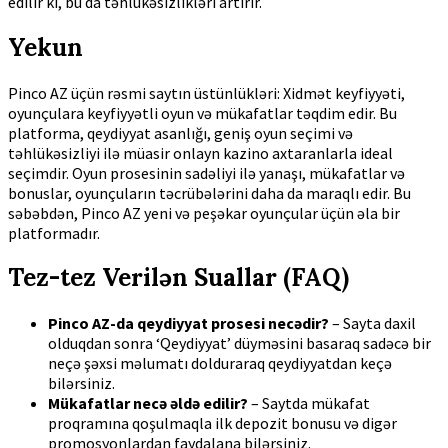
edilir ki, bu da təhlükəsizlikləri artırır.
Yekun
Pinco AZ üçün rəsmi saytın üstünlükləri: Xidmət keyfiyyəti,
oyunçulara keyfiyyətli oyun və mükafatlar təqdim edir. Bu
platforma, qeydiyyat asanlığı, geniş oyun seçimi və
təhlükəsizliyi ilə müasir onlayn kazino axtaranlarla ideal
seçimdir. Oyun prosesinin sadəliyi ilə yanaşı, mükafatlar və
bonuslar, oyunçuların təcrübələrini daha da maraqlı edir. Bu
səbəbdən, Pinco AZ yeni və peşəkar oyunçular üçün əla bir
platformadır.
Tez-tez Verilən Suallar (FAQ)
Pinco AZ-da qeydiyyat prosesi necədir?
– Sayta daxil
olduqdan sonra ‘Qeydiyyat’ düyməsini basaraq sadəcə bir
neçə şəxsi məlumatı dolduraraq qeydiyyatdan keçə
bilərsiniz.
Mükafatlar necə əldə edilir?
– Saytda mükafat
proqramına qoşulmaqla ilk depozit bonusu və digər
promosyonlardan faydalana bilərsiniz.