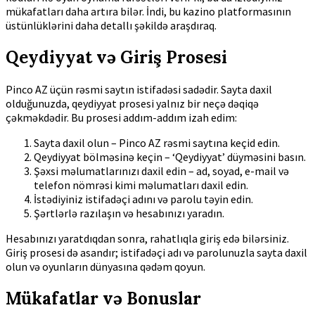
mükafatları daha artıra bilər. İndi, bu kazino platformasının
üstünlüklərini daha detallı şəkildə araşdıraq.
Qeydiyyat və Giriş Prosesi
Pinco AZ üçün rəsmi saytın istifadəsi sadədir. Sayta daxil
olduğunuzda, qeydiyyat prosesi yalnız bir neçə dəqiqə
çəkməkdədir. Bu prosesi addım-addım izah edim:
Sayta daxil olun – Pinco AZ rəsmi saytına keçid edin.
Qeydiyyat bölməsinə keçin – ‘Qeydiyyat’ düyməsini basın.
Şəxsi məlumatlarınızı daxil edin – ad, soyad, e-mail və
telefon nömrəsi kimi məlumatları daxil edin.
İstədiyiniz istifadəçi adını və parolu təyin edin.
Şərtlərlə razılaşın və hesabınızı yaradın.
Hesabınızı yaratdıqdan sonra, rahatlıqla giriş edə bilərsiniz.
Giriş prosesi də asandır; istifadəçi adı və parolunuzla sayta daxil
olun və oyunların dünyasına qədəm qoyun.
Mükafatlar və Bonuslar