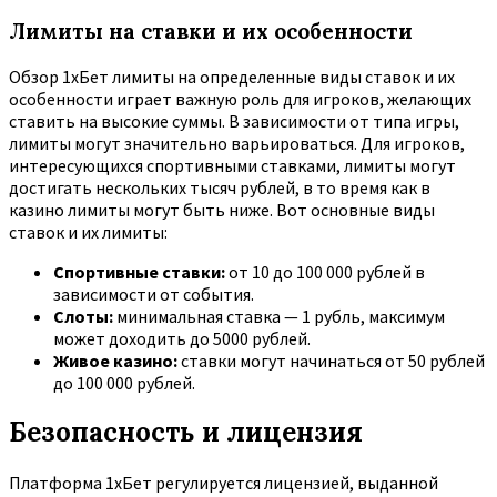
Лимиты на ставки и их особенности
Обзор 1хБет лимиты на определенные виды ставок и их
особенности играет важную роль для игроков, желающих
ставить на высокие суммы. В зависимости от типа игры,
лимиты могут значительно варьироваться. Для игроков,
интересующихся спортивными ставками, лимиты могут
достигать нескольких тысяч рублей, в то время как в
казино лимиты могут быть ниже. Вот основные виды
ставок и их лимиты:
Спортивные ставки:
от 10 до 100 000 рублей в
зависимости от события.
Слоты:
минимальная ставка — 1 рубль, максимум
может доходить до 5000 рублей.
Живое казино:
ставки могут начинаться от 50 рублей
до 100 000 рублей.
Безопасность и лицензия
Платформа 1хБет регулируется лицензией, выданной