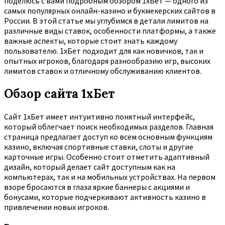
поделюсь с вами подробным обзором 1хБет — одного из
самых популярных онлайн-казино и букмекерских сайтов в
России. В этой статье мы углубимся в детали лимитов на
различные виды ставок, особенности платформы, а также
важные аспекты, которые стоит знать каждому
пользователю. 1хБет подходит для как новичков, так и
опытных игроков, благодаря разнообразию игр, высоких
лимитов ставок и отличному обслуживанию клиентов.
Обзор сайта 1хБет
Сайт 1хБет имеет интуитивно понятный интерфейс,
который облегчает поиск необходимых разделов. Главная
страница предлагает доступ ко всем основным функциям
казино, включая спортивные ставки, слоты и другие
карточные игры. Особенно стоит отметить адаптивный
дизайн, который делает сайт доступным как на
компьютерах, так и на мобильных устройствах. На первом
взоре бросаются в глаза яркие баннеры с акциями и
бонусами, которые подчеркивают активность казино в
привлечении новых игроков.