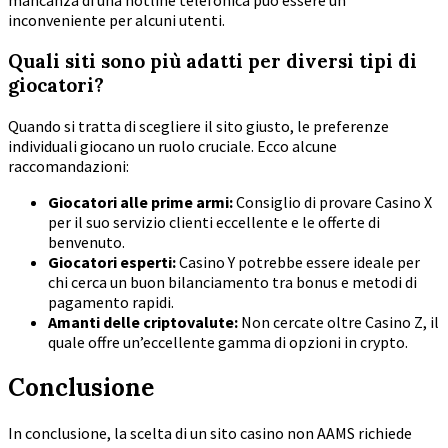
mancanza di una hotline telefonica può essere un
inconveniente per alcuni utenti.
Quali siti sono più adatti per diversi tipi di
giocatori?
Quando si tratta di scegliere il sito giusto, le preferenze
individuali giocano un ruolo cruciale. Ecco alcune
raccomandazioni:
Giocatori alle prime armi:
Consiglio di provare Casino X
per il suo servizio clienti eccellente e le offerte di
benvenuto.
Giocatori esperti:
Casino Y potrebbe essere ideale per
chi cerca un buon bilanciamento tra bonus e metodi di
pagamento rapidi.
Amanti delle criptovalute:
Non cercate oltre Casino Z, il
quale offre un’eccellente gamma di opzioni in crypto.
Conclusione
In conclusione, la scelta di un sito casino non AAMS richiede