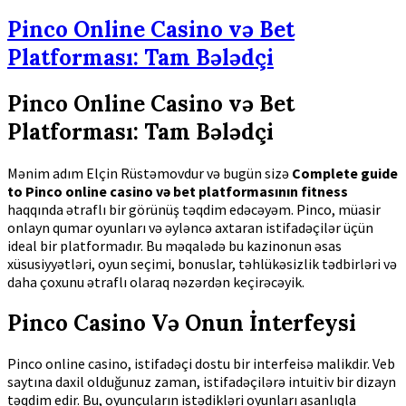
Pinco Online Casino və Bet
Platforması: Tam Bələdçi
Pinco Online Casino və Bet
Platforması: Tam Bələdçi
Mənim adım Elçin Rüstəmovdur və bugün sizə
Complete guide
to Pinco online casino və bet platformasının fitness
haqqında ətraflı bir görünüş təqdim edəcəyəm. Pinco, müasir
onlayn qumar oyunları və əyləncə axtaran istifadəçilər üçün
ideal bir platformadır. Bu məqalədə bu kazinonun əsas
xüsusiyyətləri, oyun seçimi, bonuslar, təhlükəsizlik tədbirləri və
daha çoxunu ətraflı olaraq nəzərdən keçirəcəyik.
Pinco Casino Və Onun İnterfeysi
Pinco online casino, istifadəçi dostu bir interfeisə malikdir. Veb
saytına daxil olduğunuz zaman, istifadəçilərə intuitiv bir dizayn
təqdim edir. Bu, oyunçuların istədikləri oyunları asanlıqla