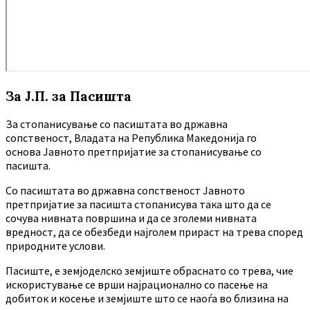
За Ј.П. за Пасишта
За стопанисување со пасиштата во државна
сопственост, Владата на Република Македонија го
основа Јавното претпријатие за стопанисување со
пасишта.
Co пасиштата во државна сопственост Јавното
претпријатие за пасишта стопанисува така што да се
сочува нивната површина и да се зголеми нивната
вредност, да се обезбеди најголем прираст на трева според
природните услови.
Пасиште, е земјоделско земјиште обраснато со трева, чие
искористување се врши најрационално со пасење на
добиток и косење и земјиште што се наоѓа во близина на