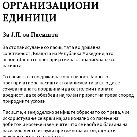
ОРГАНИЗАЦИОНИ
ЕДИНИЦИ
За Ј.П. за Пасишта
За стопанисување со пасиштата во државна
сопственост, Владата на Република Македонија го
основа Јавното претпријатие за стопанисување со
пасишта.
Co пасиштата во државна сопственост Јавното
претпријатие за пасишта стопанисува така што да се
сочува нивната површина и да се зголеми нивната
вредност, да се обезбеди најголем прираст на трева според
природните услови.
Пасиште, е земјоделско земјиште обраснато со трева, чие
искористување се врши најрационално со пасење на
добиток и косење и земјиште што се наоѓа во близина на
населено место и служи претежно за изгон, одмор и
делумно пасење на добиток.