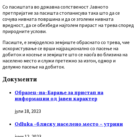
Co пасиштата во државна сопственост Јавното
претпријатие за пасишта стопанисува така што да се
сочува нивната површина и да се зголеми нивната
вредност, да се обезбеди најголем прираст на трева според
природните услови.
Пасиште, е земјоделско земјиште обраснато со трева, чие
искористување се врши најрационално со пасење на
добиток и косење и земјиште што се наоѓа во близина на
населено место и служи претежно за изгон, одмор и
делумно пасење на добиток.
Документи
Образец-на-Барање за пристап на
информации од јавен карактер
јули 18, 2023
Odluka -блиску населено место – утрини
јуни 12, 2023