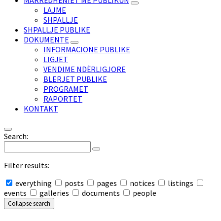
MARRËDHËNIET ME PUBLIKUN
LAJME
SHPALLJE
SHPALLJE PUBLIKE
DOKUMENTE
INFORMACIONE PUBLIKE
LIGJET
VENDIME NDËRLIGJORE
BLERJET PUBLIKE
PROGRAMET
RAPORTET
KONTAKT
Search:
Filter results:
everything
posts
pages
notices
listings
events
galleries
documents
people
Collapse search