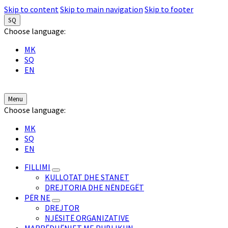
Skip to content
Skip to main navigation
Skip to footer
SQ
Choose language:
MK
SQ
EN
Menu
Choose language:
MK
SQ
EN
FILLIMI
KULLOTAT DHE STANET
DREJTORIA DHE NËNDEGËT
PËR NE
DREJTOR
NJËSITË ORGANIZATIVE