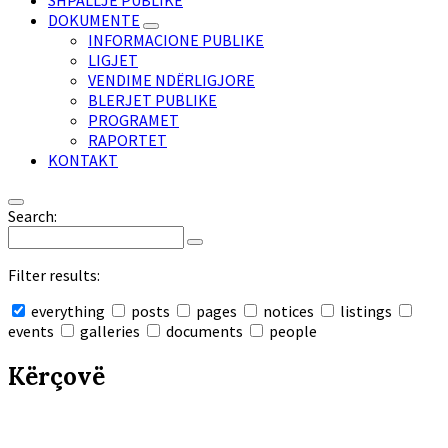
SHPALLJE PUBLIKE
DOKUMENTE
INFORMACIONE PUBLIKE
LIGJET
VENDIME NDËRLIGJORE
BLERJET PUBLIKE
PROGRAMET
RAPORTET
KONTAKT
Search:
Filter results:
everything
posts
pages
notices
listings
events
galleries
documents
people
Collapse
search
Kërçovë