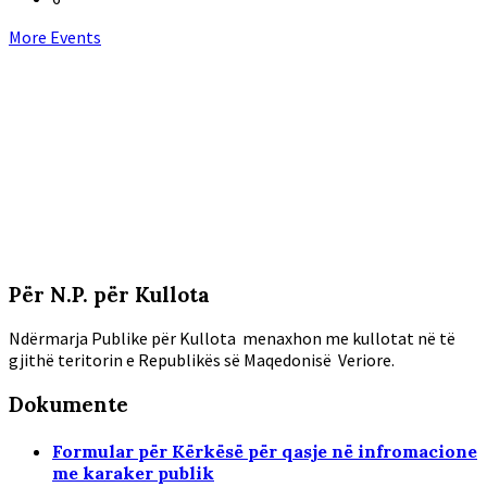
Back
More Events
to
calendar
days
Për N.P. për Kullota
Ndërmarja Publike për Kullota menaxhon me kullotat në të
gjithë teritorin e Republikës së Maqedonisë Veriore.
Dokumente
Formular për Kërkësë për qasje në infromacione
me karaker publik