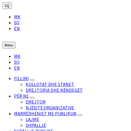
Skip
Skip
Skip
SQ
to
to
to
Choose
content
main
footer
MK
language:
navigation
SQ
EN
Menu
Choose
MK
language:
SQ
EN
FILLIMI
KULLOTAT DHE STANET
DREJTORIA DHE NËNDEGËT
PËR NE
DREJTOR
NJËSITË ORGANIZATIVE
MARRËDHËNIET ME PUBLIKUN
LAJME
SHPALLJE