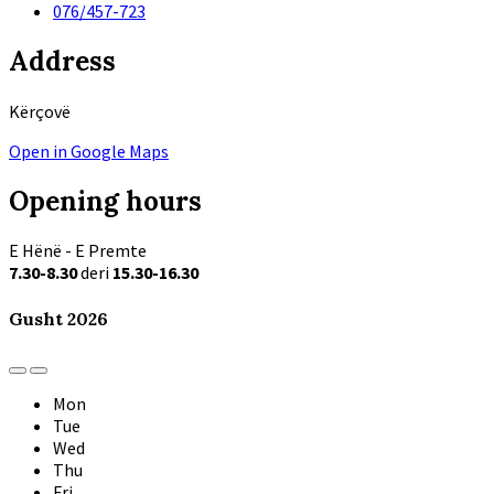
076/457-723
Address
Kërçovë
Open in Google Maps
Opening hours
Е Hënë - E Premte
7.30-8.30
deri
15.30-16.30
Gusht
2026
Previous
Next
Month
Month
Mon
Tue
Wed
Thu
Fri