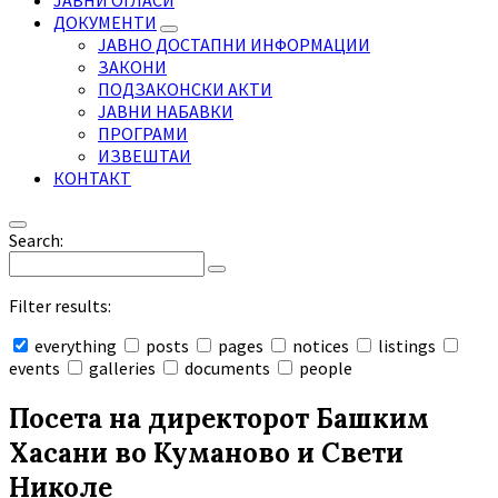
ЈАВНИ ОГЛАСИ
ДОКУМЕНТИ
ЈАВНО ДОСТАПНИ ИНФОРМАЦИИ
ЗАКОНИ
ПОДЗАКОНСКИ АКТИ
ЈАВНИ НАБАВКИ
ПРОГРАМИ
ИЗВЕШТАИ
КОНТАКТ
Search:
Filter results:
everything
posts
pages
notices
listings
events
galleries
documents
people
Collapse
search
Посета на директорот Башким
Хасани во Куманово и Свети
Николе