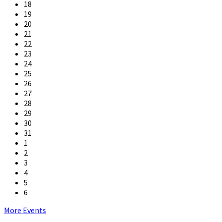
18
19
20
21
22
23
24
25
26
27
28
29
30
31
1
2
3
4
5
6
Back
More Events
to