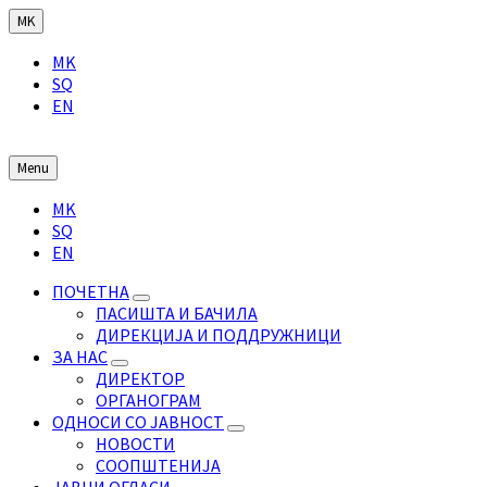
Skip
Skip
Skip
MK
to
to
to
Choose
content
main
footer
MK
language:
navigation
SQ
EN
Menu
Choose
MK
language:
SQ
EN
ПОЧЕТНА
ПАСИШТА И БАЧИЛА
ДИРЕКЦИЈА И ПОДДРУЖНИЦИ
ЗА НАС
ДИРЕКТОР
ОРГАНОГРАМ
ОДНОСИ СО ЈАВНОСТ
НОВОСТИ
СООПШТЕНИЈА