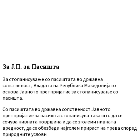
calendar
days
За Ј.П. за Пасишта
За стопанисување со пасиштата во државна
сопственост, Владата на Република Македонија го
основа Јавното претпријатие за стопанисување со
пасишта.
Co пасиштата во државна сопственост Јавното
претпријатие за пасишта стопанисува така што да се
сочува нивната површина и да се зголеми нивната
вредност, да се обезбеди најголем прираст на трева според
природните услови.