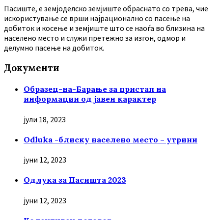
Пасиште, е земјоделско земјиште обраснато со трева, чие
искористување се врши најрационално со пасење на
добиток и косење и земјиште што се наоѓа во близина на
населено место и служи претежно за изгон, одмор и
делумно пасење на добиток.
Документи
Образец-на-Барање за пристап на
информации од јавен карактер
јули 18, 2023
Odluka -блиску населено место – утрини
јуни 12, 2023
Oдлука за Пасишта 2023
јуни 12, 2023