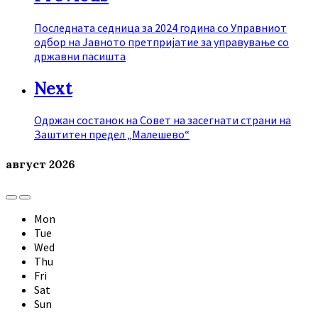
Последната седница за 2024 година со Управниот
одбор на Јавното претпријатие за управување со
државни пасишта
Next
Одржан состанок на Совет на засегнати страни на
Заштитен предел „Малешево“
август
2026
Previous
Next
Month
Month
Mon
Tue
Wed
Thu
Fri
Sat
Sun