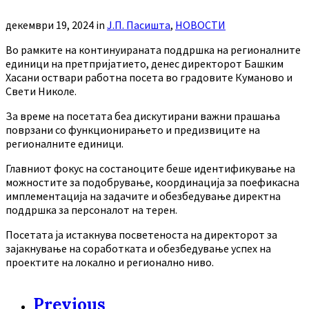
декември 19, 2024
in
Ј.П. Пасишта
,
НОВОСТИ
Во рамките на континуираната поддршка на регионалните
единици на претпријатието, денес директорот Башким
Хасани оствари работна посета во градовите Куманово и
Свети Николе.
За време на посетата беа дискутирани важни прашања
поврзани со функционирањето и предизвиците на
регионалните единици.
Главниот фокус на состаноците беше идентификување на
можностите за подобрување, координација за поефикасна
имплементација на задачите и обезбедување директна
поддршка за персоналот на терен.
Посетата ја истакнува посветеноста на директорот за
зајакнување на соработката и обезбедување успех на
проектите на локално и регионално ниво.
Previous