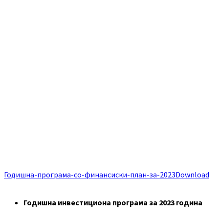
Годишна-програма-со-финансиски-план-за-2023
Download
Годишна инвестициона програма за 2023 година