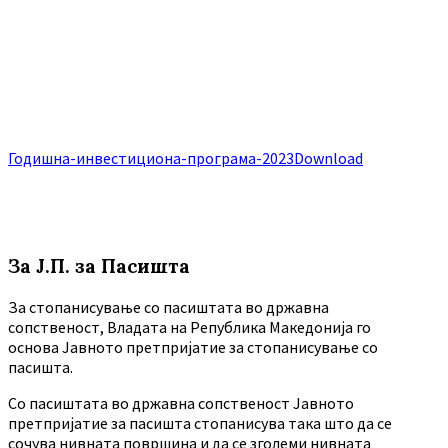
Годишна-инвестициона-програма-2023
Download
За Ј.П. за Пасишта
За стопанисување со пасиштата во државна
сопственост, Владата на Република Македонија го
основа Јавното претпријатие за стопанисување со
пасишта.
Co пасиштата во државна сопственост Јавното
претпријатие за пасишта стопанисува така што да се
сочува нивната површина и да се зголеми нивната