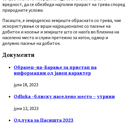
вредност, да се обезбеди најголем прираст на трева според
природните услови.
Пасиште, е земјоделско земјиште обраснато со трева, чие
искористување се врши најрационално со пасење на
добиток и косење и земјиште што се наоѓа во близина на
населено место и служи претежно за изгон, одмор и
делумно пасење на добиток.
Документи
Образец-на-Барање за пристап на
информации од јавен карактер
јули 18, 2023
Odluka -блиску населено место – утрини
јуни 12, 2023
Oдлука за Пасишта 2023