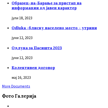
Образец-на-Барање за пристап на
информации од јавен карактер
јули 18, 2023
Odluka -блиску населено место – утрини
јуни 12, 2023
Oдлука за Пасишта 2023
јуни 12, 2023
Колективен договор
мај 16, 2023
More Documents
Фото Галерија