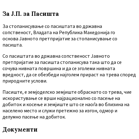
За Ј.П. за Пасишта
За стопанисување со пасиштата во државна
сопственост, Владата на Република Македонија го
основа Јавното претпријатие за стопанисување со
пасишта.
Co пасиштата во државна сопственост Јавното
претпријатие за пасишта стопанисува така што да се
сочува нивната површина и да се зголеми нивната
вредност, да се обезбеди најголем прираст на трева според
природните услови.
Пасиште, е земјоделско земјиште обраснато со трева, чие
искористување се врши најрационално со пасење на
добиток и косење и земјиште што се наоѓа во близина на
населено место и служи претежно за изгон, одмор и
делумно пасење на добиток.
Документи