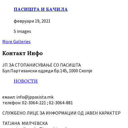
ПАСИШТА И БАЧИЛА
февруари 19, 2021
5 images
More Galleries
Контакт Инфо
ЈП ЗА СТОПАНИСУВАЊЕ СО ПАСИШТА
Бул.Партизански oдреди бр.145, 1000 Скопје
НОВОСТИ
емаил: info@jppasista.mk
телефон: 02-3064-221 ; 02-3064-881
СЛУЖБЕНО ЛИЦЕ ЗА ИНФОРМАЦИИ ОД ЈАВЕН КАРАКТЕР
ТАТЈАНА МИЛЧЕВСКА