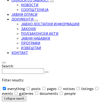
ОДНОСИ СО ЈАВНОСТ
НОВОСТИ
СООПШТЕНИЈА
ЈАВНИ ОГЛАСИ
ДОКУМЕНТИ
ЈАВНО ДОСТАПНИ ИНФОРМАЦИИ
ЗАКОНИ
ПОДЗАКОНСКИ АКТИ
ЈАВНИ НАБАВКИ
ПРОГРАМИ
ИЗВЕШТАИ
КОНТАКТ
Search:
Filter results:
everything
posts
pages
notices
listings
events
galleries
documents
people
Collapse search