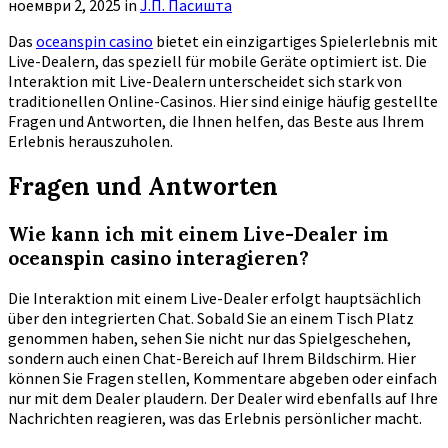
ноември 2, 2025
in
Ј.П. Пасишта
Das
oceanspin casino
bietet ein einzigartiges Spielerlebnis mit
Live-Dealern, das speziell für mobile Geräte optimiert ist. Die
Interaktion mit Live-Dealern unterscheidet sich stark von
traditionellen Online-Casinos. Hier sind einige häufig gestellte
Fragen und Antworten, die Ihnen helfen, das Beste aus Ihrem
Erlebnis herauszuholen.
Fragen und Antworten
Wie kann ich mit einem Live-Dealer im
oceanspin casino interagieren?
Die Interaktion mit einem Live-Dealer erfolgt hauptsächlich
über den integrierten Chat. Sobald Sie an einem Tisch Platz
genommen haben, sehen Sie nicht nur das Spielgeschehen,
sondern auch einen Chat-Bereich auf Ihrem Bildschirm. Hier
können Sie Fragen stellen, Kommentare abgeben oder einfach
nur mit dem Dealer plaudern. Der Dealer wird ebenfalls auf Ihre
Nachrichten reagieren, was das Erlebnis persönlicher macht.