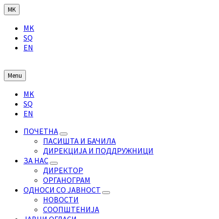
Skip
Skip
Skip
MK
to
to
to
Choose
content
main
footer
MK
language:
navigation
SQ
EN
Menu
Choose
MK
language:
SQ
EN
ПОЧЕТНА
ПАСИШТА И БАЧИЛА
ДИРЕКЦИЈА И ПОДДРУЖНИЦИ
ЗА НАС
ДИРЕКТОР
ОРГАНОГРАМ
ОДНОСИ СО ЈАВНОСТ
НОВОСТИ
СООПШТЕНИЈА