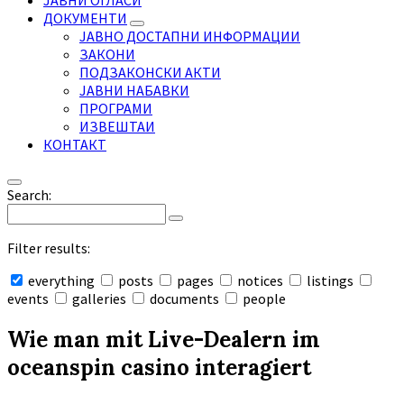
ЈАВНИ ОГЛАСИ
ДОКУМЕНТИ
ЈАВНО ДОСТАПНИ ИНФОРМАЦИИ
ЗАКОНИ
ПОДЗАКОНСКИ АКТИ
ЈАВНИ НАБАВКИ
ПРОГРАМИ
ИЗВЕШТАИ
КОНТАКТ
Search:
Filter results:
everything
posts
pages
notices
listings
events
galleries
documents
people
Collapse
search
Wie man mit Live-Dealern im
oceanspin casino interagiert