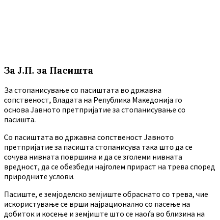
За Ј.П. за Пасишта
За стопанисување со пасиштата во државна
сопственост, Владата на Република Македонија го
основа Јавното претпријатие за стопанисување со
пасишта.
Co пасиштата во државна сопственост Јавното
претпријатие за пасишта стопанисува така што да се
сочува нивната површина и да се зголеми нивната
вредност, да се обезбеди најголем прираст на трева според
природните услови.
Пасиште, е земјоделско земјиште обраснато со трева, чие
искористување се врши најрационално со пасење на
добиток и косење и земјиште што се наоѓа во близина на