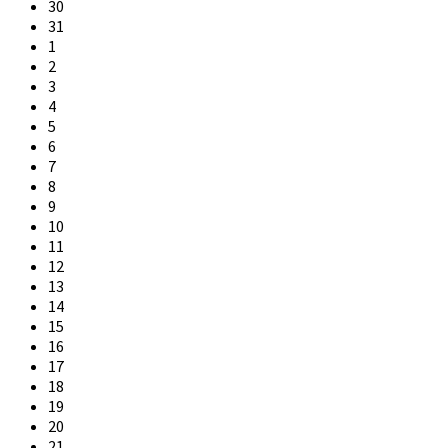
30
31
1
2
3
4
5
6
7
8
9
10
11
12
13
14
15
16
17
18
19
20
21