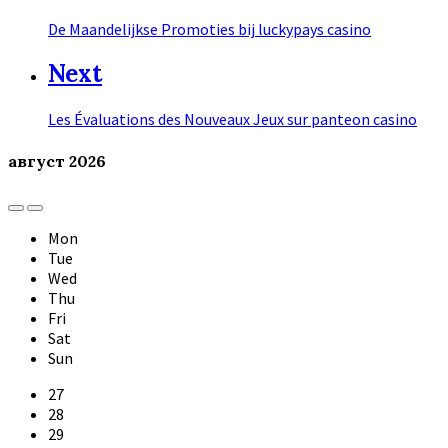
De Maandelijkse Promoties bij luckypays casino
Next
Les Évaluations des Nouveaux Jeux sur panteon casino
август
2026
Previous
Next
Month
Month
Mon
Tue
Wed
Thu
Fri
Sat
Sun
Skip
27
calendar
28
days
29