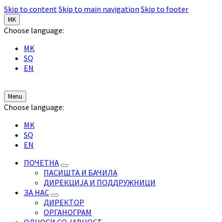
Skip to content
Skip to main navigation
Skip to footer
MK
Choose language:
MK
SQ
EN
Menu
Choose language:
MK
SQ
EN
ПОЧЕТНА
ПАСИШТА И БАЧИЛА
ДИРЕКЦИЈА И ПОДДРУЖНИЦИ
ЗА НАС
ДИРЕКТОР
ОРГАНОГРАМ