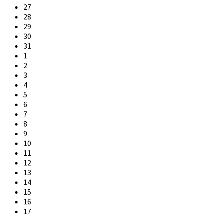
27
28
29
30
31
1
2
3
4
5
6
7
8
9
10
11
12
13
14
15
16
17