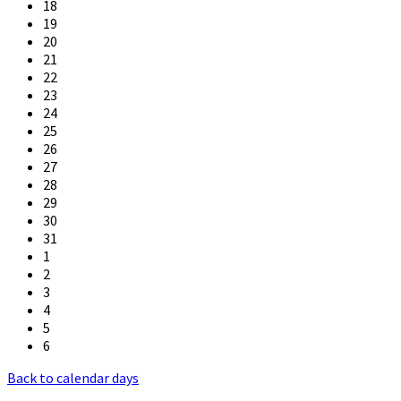
18
19
20
21
22
23
24
25
26
27
28
29
30
31
1
2
3
4
5
6
Back to calendar days