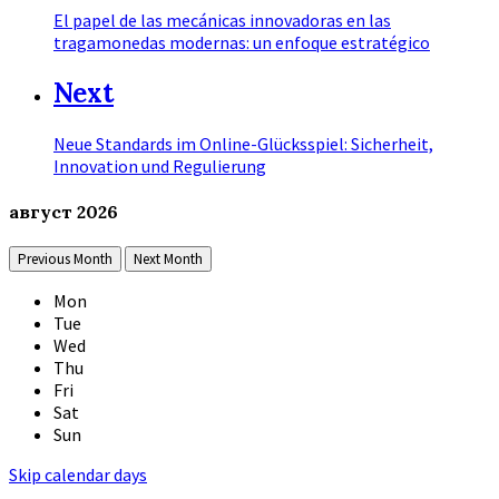
El papel de las mecánicas innovadoras en las
tragamonedas modernas: un enfoque estratégico
Next
Neue Standards im Online-Glücksspiel: Sicherheit,
Innovation und Regulierung
август
2026
Previous Month
Next Month
Mon
Tue
Wed
Thu
Fri
Sat
Sun
Skip calendar days