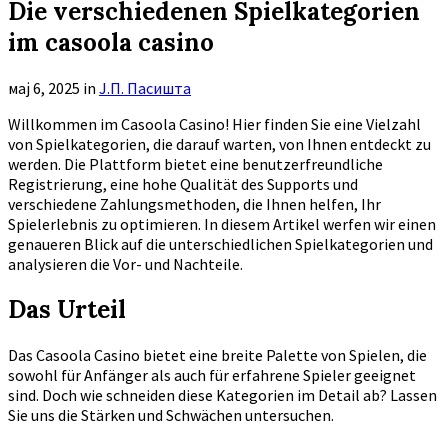
Die verschiedenen Spielkategorien
im casoola casino
мај 6, 2025
in
Ј.П. Пасишта
Willkommen im Casoola Casino! Hier finden Sie eine Vielzahl
von Spielkategorien, die darauf warten, von Ihnen entdeckt zu
werden. Die Plattform bietet eine benutzerfreundliche
Registrierung, eine hohe Qualität des Supports und
verschiedene Zahlungsmethoden, die Ihnen helfen, Ihr
Spielerlebnis zu optimieren. In diesem Artikel werfen wir einen
genaueren Blick auf die unterschiedlichen Spielkategorien und
analysieren die Vor- und Nachteile.
Das Urteil
Das Casoola Casino bietet eine breite Palette von Spielen, die
sowohl für Anfänger als auch für erfahrene Spieler geeignet
sind. Doch wie schneiden diese Kategorien im Detail ab? Lassen
Sie uns die Stärken und Schwächen untersuchen.