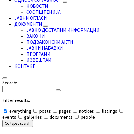
ОДНОСИ СО ЈАВНОСТ
НОВОСТИ
СООПШТЕНИЈА
ЈАВНИ ОГЛАСИ
ДОКУМЕНТИ
ЈАВНО ДОСТАПНИ ИНФОРМАЦИИ
ЗАКОНИ
ПОДЗАКОНСКИ АКТИ
ЈАВНИ НАБАВКИ
ПРОГРАМИ
ИЗВЕШТАИ
КОНТАКТ
Search:
Filter results:
everything
posts
pages
notices
listings
events
galleries
documents
people
Collapse search