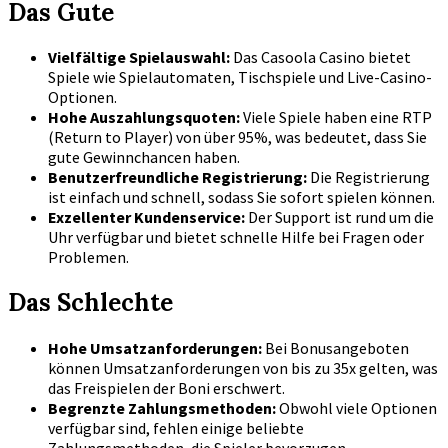
Das Gute
Vielfältige Spielauswahl:
Das Casoola Casino bietet
Spiele wie Spielautomaten, Tischspiele und Live-Casino-
Optionen.
Hohe Auszahlungsquoten:
Viele Spiele haben eine RTP
(Return to Player) von über 95%, was bedeutet, dass Sie
gute Gewinnchancen haben.
Benutzerfreundliche Registrierung:
Die Registrierung
ist einfach und schnell, sodass Sie sofort spielen können.
Exzellenter Kundenservice:
Der Support ist rund um die
Uhr verfügbar und bietet schnelle Hilfe bei Fragen oder
Problemen.
Das Schlechte
Hohe Umsatzanforderungen:
Bei Bonusangeboten
können Umsatzanforderungen von bis zu 35x gelten, was
das Freispielen der Boni erschwert.
Begrenzte Zahlungsmethoden:
Obwohl viele Optionen
verfügbar sind, fehlen einige beliebte