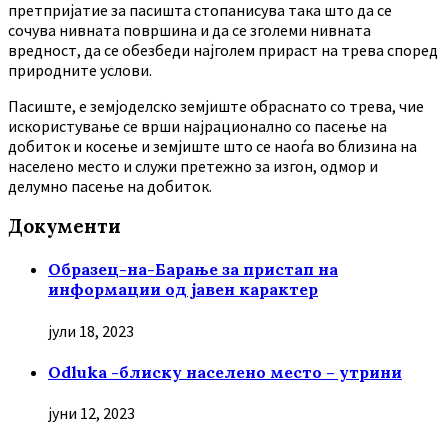
претпријатие за пасишта стопанисува така што да се
сочува нивната површина и да се зголеми нивната
вредност, да се обезбеди најголем прираст на трева според
природните услови.
Пасиште, е земјоделско земјиште обраснато со трева, чие
искористување се врши најрационално со пасење на
добиток и косење и земјиште што се наоѓа во близина на
населено место и служи претежно за изгон, одмор и
делумно пасење на добиток.
Документи
Образец-на-Барање за пристап на
информации од јавен карактер
јули 18, 2023
Odluka -блиску населено место – утрини
јуни 12, 2023