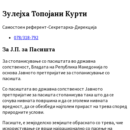
Зулејха Топојани Курти
Самостоен референт-Секретарка-Дирекција
078/318-792
За Ј.П. за Пасишта
За стопанисување со пасиштата во државна
сопственост, Владата на Република Македонија го
основа Јавното претпријатие за стопанисување со
пасишта.
Co пасиштата во државна сопственост Јавното
претпријатие за пасишта стопанисува така што да се
сочува нивната површина и да се зголеми нивната
вредност, да се обезбеди најголем прираст на трева според
природните услови.
Пасиште, е земјоделско земјиште обраснато со трева, чие
искористување се врши најрационално со пасење на