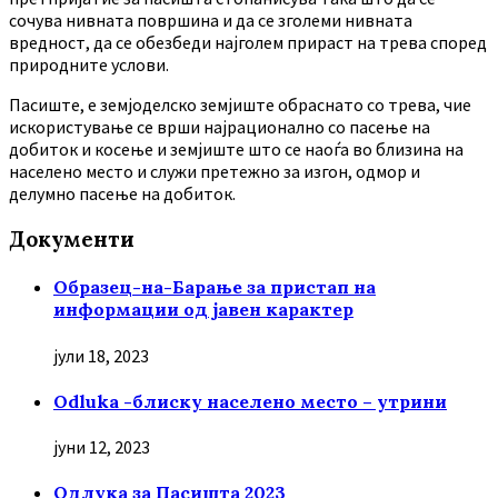
сочува нивната површина и да се зголеми нивната
вредност, да се обезбеди најголем прираст на трева според
природните услови.
Пасиште, е земјоделско земјиште обраснато со трева, чие
искористување се врши најрационално со пасење на
добиток и косење и земјиште што се наоѓа во близина на
населено место и служи претежно за изгон, одмор и
делумно пасење на добиток.
Документи
Образец-на-Барање за пристап на
информации од јавен карактер
јули 18, 2023
Odluka -блиску населено место – утрини
јуни 12, 2023
Oдлука за Пасишта 2023