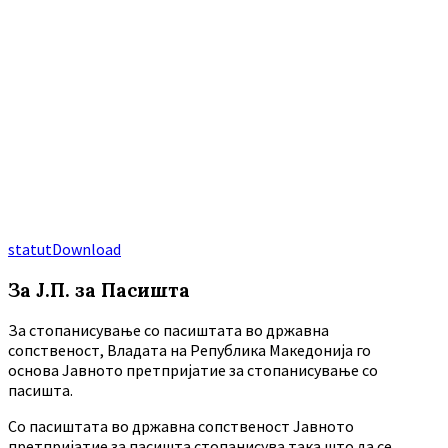
statut
Download
За Ј.П. за Пасишта
За стопанисување со пасиштата во државна
сопственост, Владата на Република Македонија го
основа Јавното претпријатие за стопанисување со
пасишта.
Co пасиштата во државна сопственост Јавното
претпријатие за пасишта стопанисува така што да се