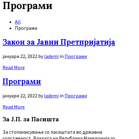
Програми
All
Програми
Закон за Јавни Претпријатија
јануари 22, 2022
by
lademi
in
Програми
Read More
Програми
јануари 22, 2022
by
lademi
in
Програми
Read More
За Ј.П. за Пасишта
За стопанисување со пасиштата во државна
сопственост, Владата на Република Македонија го