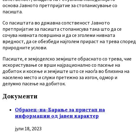
основа Јавното претпријатие за стопанисување со
пасишта.
Co пасиштата во државна сопственост Јавното
претпријатие за пасишта стопанисува така што да се
сочува нивната површина и да се зголеми нивната
вредност, да се обезбеди најголем прираст на трева според
природните услови.
Пасиште, е земјоделско земјиште обраснато со трева, чие
искористување се врши најрационално со пасење на
добиток и косење и земјиште што се наоѓа во близина на
населено место и служи претежно за изгон, одмор и
делумно пасење на добиток.
Документи
Образец-на-Барање за пристап на
информации од јавен карактер
јули 18, 2023