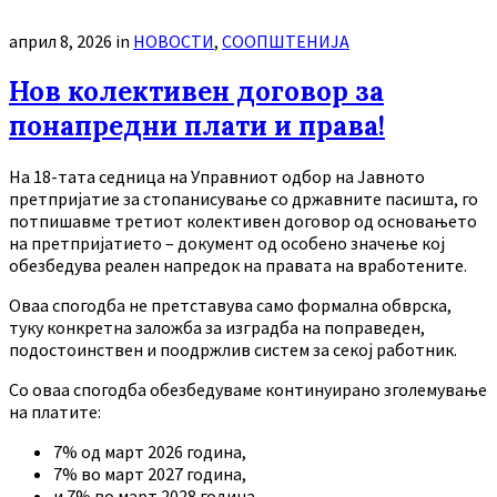
април 8, 2026
in
НОВОСТИ
,
СООПШТЕНИЈА
Нов колективен договор за
понапредни плати и права!
На 18-тата седница на Управниот одбор на Јавното
претпријатие за стопанисување со државните пасишта, го
потпишавме третиот колективен договор од основањето
на претпријатието – документ од особено значење кој
обезбедува реален напредок на правата на вработените.
Оваа спогодба не претставува само формална обврска,
туку конкретна заложба за изградба на поправеден,
подостоинствен и поодржлив систем за секој работник.
Со оваа спогодба обезбедуваме континуирано зголемување
на платите:
7% од март 2026 година,
7% во март 2027 година,
и 7% во март 2028 година.