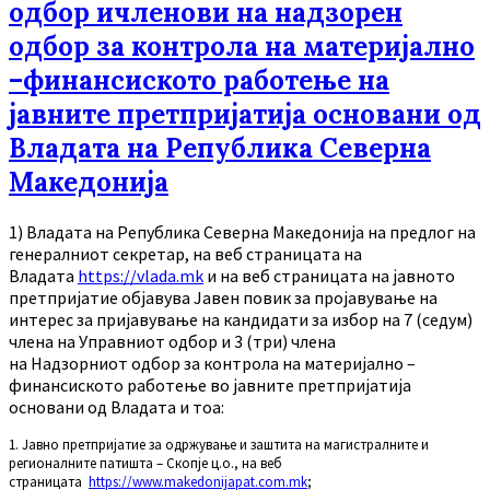
одбор ичленови на надзорен
одбор за контрола на материјално
–финансиското работење на
јавните претпријатија основани од
Владата на Република Северна
Македонија
1)
Владата на Република Северна Македонија на предлог на
генералниот секретар, на веб страницата на
Владата
https://vlada.mk
и на веб страницата на јавното
претпријатие објавува
Јавен повик за пројавување на
интерес за пријавување на кандидати за избор на 7 (седум)
члена на Управниот одбор и 3 (три) члена
на Надзорниот одбор за контрола на материјално –
финансиското работење во јавните претпријатија
основани од Владата и тоа:
1. Јавно претпријатие за одржување и заштита на магистралните и
регионалните патишта – Скопје ц.о.
, на веб
страницата
https://www.makedonijapat.com.mk
;