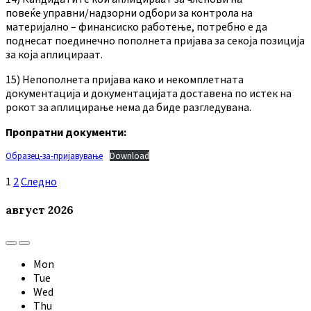
повеќе управни/надзорни одбори за контрола на
материјално – финансиско работење, потребно е да
поднесат поединечно пополнета пријава за секоја позиција
за која аплицираат.
15) Непополнета пријава како и некомплетната
документација и документацијата доставена по истек на
рокот за аплицирање нема да биде разгледувана.
Пропратни документи:
Образец-за-пријавување
Download
Навигација
1
2
Следно
на
август
2026
написи
Previous
Next
Month
Month
Mon
Tue
Wed
Thu