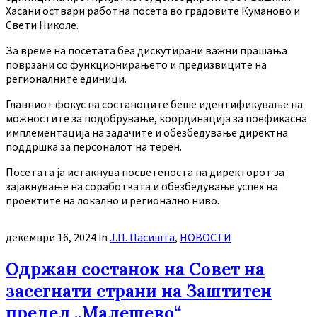
Хасани оствари работна посета во градовите Куманово и
Свети Николе.
За време на посетата беа дискутирани важни прашања
поврзани со функционирањето и предизвиците на
регионалните единици.
Главниот фокус на состаноците беше идентификување на
можностите за подобрување, координација за поефикасна
имплементација на задачите и обезбедување директна
поддршка за персоналот на терен.
Посетата ја истакнува посветеноста на директорот за
зајакнување на соработката и обезбедување успех на
проектите на локално и регионално ниво.
декември 16, 2024
in
Ј.П. Пасишта
,
НОВОСТИ
Одржан состанок на Совет на
засегнати страни на Заштитен
предел „Малешево“