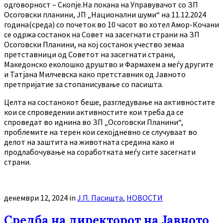
одговорност – Скопје.На покана на Управувачот со ЗП
Осоговски планини, ЈП „Национални шуми“ на 11.12.2024
година(среда) со почеток во 10 часот во хотел Амор-Кочани
се одржа состанок на Совет на засегнати страни на ЗП
Осоговски Планини, на кој состанок учество земаа
претставници од Советот на засегнати страни,
Македонско еколошко друштво и Фармахем а меѓу другите
и Татјана Милчевска како претставник од Јавното
претпријатие за стопанисување со пасишта.
Целта на состанокот беше, разгледување на активностите
кои се спроведении активностите кои треба да се
спроведат во иднина во ЗП „Осоговски Планини“,
проблемите на терен кои секојдневно се случуваат во
делот на заштита на животната средина како и
продлабочување на соработката меѓу сите засегнати
страни.
декември 12, 2024
in
Ј.П. Пасишта
,
НОВОСТИ
Средба на директорот на Јавното