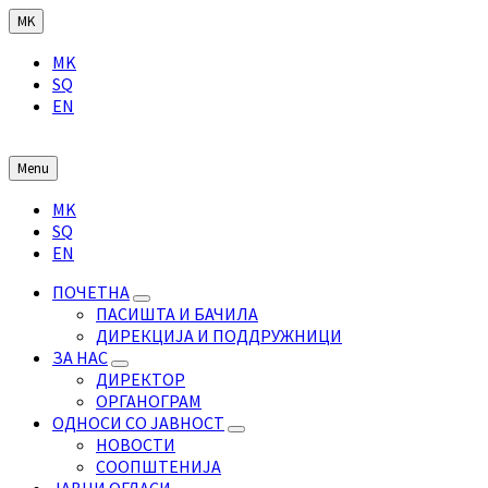
Skip
Skip
Skip
MK
to
to
to
Choose
content
main
footer
MK
language:
navigation
SQ
EN
Menu
Choose
MK
language:
SQ
EN
ПОЧЕТНА
ПАСИШТА И БАЧИЛА
ДИРЕКЦИЈА И ПОДДРУЖНИЦИ
ЗА НАС
ДИРЕКТОР
ОРГАНОГРАМ
ОДНОСИ СО ЈАВНОСТ
НОВОСТИ
СООПШТЕНИЈА