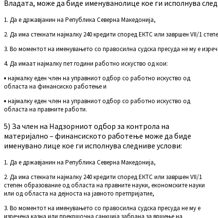
Владата, може да биде именуванолице кое ги исполнува след
1. Да е државјанин на Република Северна Македонија,
2. Да има стекнати најмалку 240 кредити според ЕКТС или завршен VII/1 сте
3. Во моментот на именувањето со правосилна судска пресуда не му е изре
4. Да имаат најмалку пет години работно искуство од кои:
▪ најмалку еден член на управниот одбор со работно искуство од
областа на финансиско работење и
▪ најмалку еден член на управниот одбор со работно искуство од
областа на правните работи.
5) За член на Надзорниот одбор за контрола на
материјално – финансиското работење може да биде
именувано лице кое ги исполнува следниве услови:
1. Да е државјанин на Република Северна Македонија,
2. Да има стекнати најмалку 240 кредити според ЕКТС или завршен VII/1
степен образование од областа на правните науки, економските науки
или од областа на дејноста на јавното претпријатие,
3. Во моментот на именувањето со правосилна судска пресуда не му е
изречена казна или прекршочна санкција забрана за вршење на