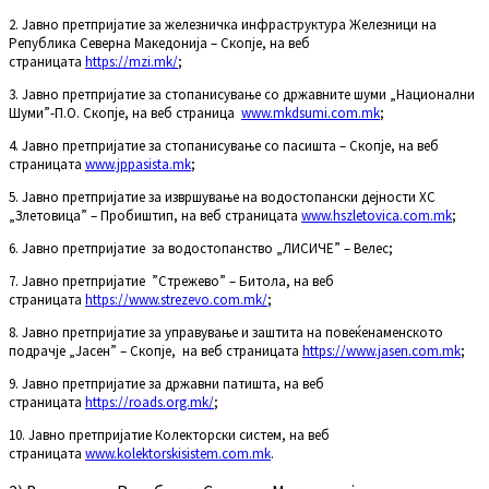
2. Јавно претпријатие за железничка инфраструктура Железници на
Република Северна Македонија – Скопје, на веб
страницата
https://mzi.mk/
;
3.
Јавно претпријатие за стопанисување со државните шуми „Национални
Шуми”-П.О. Скопје, на веб страница
www.mkdsumi.com.mk
;
4. Јавно претпријатие за стопанисување со пасишта – Скопје, на веб
страницата
www.jppasista.mk
;
5. Јавно претпријатие за извршување на водостопански дејности ХС
„Злетовица” – Пробиштип, на веб страницата
www.hszletovica.com.mk
;
6. Јавно претпријатие за водостопанство „ЛИСИЧЕ” – Велес;
7. Јавно претпријатие ”Стрежево” – Битола, на веб
страницата
https://www.strezevo.com.mk/
;
8. Јавно претпријатие за управување и заштита на повеќенаменското
подрачје „Јасен” – Скопје, на веб страницата
https://www.jasen.com.mk
;
9. Јавно претпријатие за државни патишта, на веб
страницата
https://roads.org.mk/
;
10. Јавно претпријатие Колекторски систем, на веб
страницaта
www.kolektorskisistem.com.mk
.