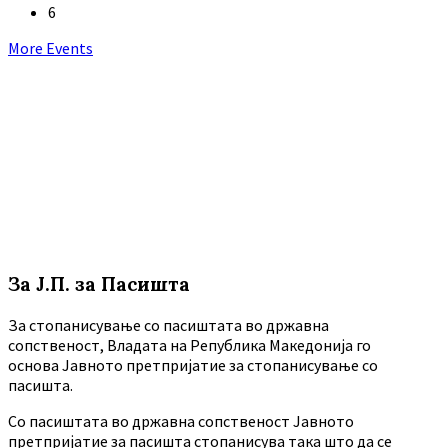
6
Back
More Events
to
calendar
days
За Ј.П. за Пасишта
За стопанисување со пасиштата во државна
сопственост, Владата на Република Македонија го
основа Јавното претпријатие за стопанисување со
пасишта.
Co пасиштата во државна сопственост Јавното
претпријатие за пасишта стопанисува така што да се