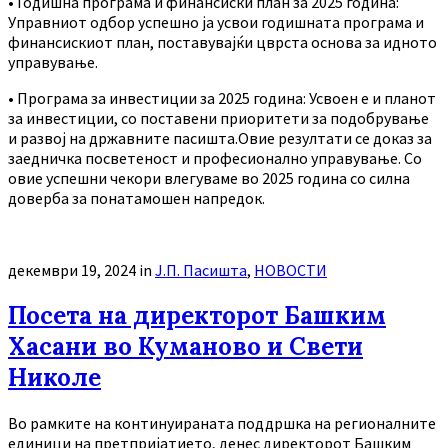
• Годишна програма и финансиски план за 2025 година:
Управниот одбор успешно ја усвои годишната програма и
финансискиот план, поставувајќи цврста основа за идното
управување.
• Програма за инвестиции за 2025 година: Усвоен е и планот
за инвестиции, со поставени приоритети за подобрување
и развој на државните пасишта.Овие резултати се доказ за
заедничка посветеност и професионално управување. Со
овие успешни чекори влегуваме во 2025 година со силна
доверба за понатамошен напредок.
декември 19, 2024
in
Ј.П. Пасишта
,
НОВОСТИ
Посета на директорот Башким
Хасани во Куманово и Свети
Николе
Во рамките на континуираната поддршка на регионалните
единици на претпријатието, денес директорот Башким