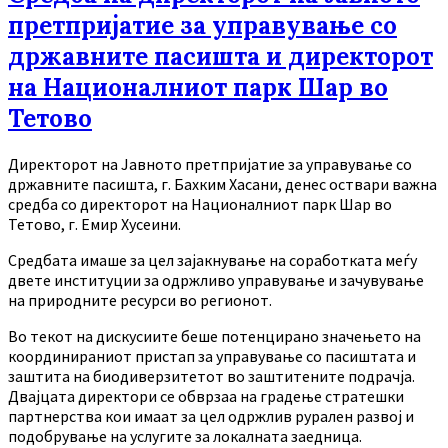
претпријатие за управување со
државните пасишта и директорот
на Националниот парк Шар во
Тетово
Директорот на Јавното претпријатие за управување со
државните пасишта, г. Бахким Хасани, денес оствари важна
средба со директорот на Националниот парк Шар во
Тетово, г. Емир Хусеини.
Средбата имаше за цел зајакнување на соработката меѓу
двете институции за одржливо управување и зачувување
на природните ресурси во регионот.
Во текот на дискусиите беше потенцирано значењето на
координираниот пристап за управување со пасиштата и
заштита на биодиверзитетот во заштитените подрачја.
Двајцата директори се обврзаа на градење стратешки
партнерства кои имаат за цел одржлив рурален развој и
подобрување на услугите за локалната заедница.