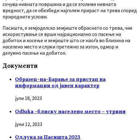
сочува нивната површина и да се зголеми нивната
вредност, да се обезбеди најголем прираст на трева според
природните услови.
Пасиште, е земјоделско земјиште обраснато со трева, чие
искористување се врши најрационално со пасење на
добиток и косење и земјиште што се наоѓа во близина на
населено место и служи претежно за изгон, одмор и
делумно пасење на добиток.
Документи
Образец-на-Барање за пристап на
информации од јавен карактер
јули 18, 2023
Odluka -блиску населено место – утрини
јуни 12, 2023
Oдлука за Пасишта 2023