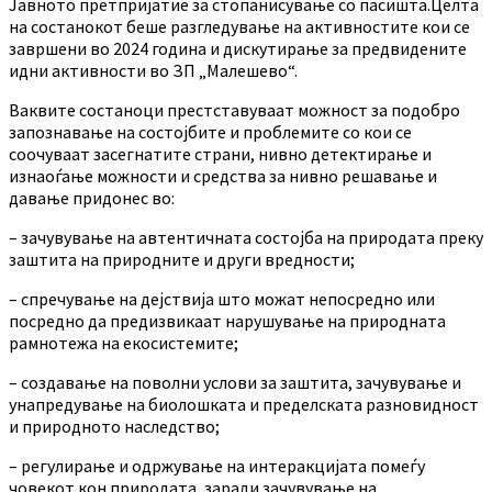
Јавното претпријатие за стопанисување со пасишта.Целта
на состанокот беше разгледување на активностите кои се
завршени во 2024 година и дискутирање за предвидените
идни активности во ЗП „Малешево“.
Ваквите состаноци престставуваат можност за подобро
запознавање на состојбите и проблемите со кои се
соочуваат засегнатите страни, нивно детектирање и
изнаоѓање можности и средства за нивно решавање и
давање придонес во:
– зачувување на автентичната состојба на природата преку
заштита на природните и други вредности;
– спречување на дејствија што можат непосредно или
посредно да предизвикаат нарушување на природната
рамнотежа на екосистемите;
– создавање на поволни услови за заштита, зачувување и
унапредување на биолошката и пределската разновидност
и природното наследство;
– регулирање и одржување на интеракцијата помеѓу
човекот кон природата, заради зачувување на