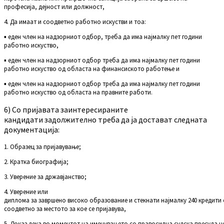
професија, дејност или должност,
4. Да имаат и соодветно работно искустви и тоа:
▪ еден член на надзорниот одбор, треба да има најмалку пет години
работно искуство,
▪ еден член на надзорниот одбор треба да има најмалку пет години
работно искуство од областа на финансиското работење и
▪ еден член на надзорниот одбор треба да има најмалку пет години
работно искуство од областа на правните работи.
6) Со пријавата заинтересираните
кандидати задолжително треба да ја достават следната
документација:
1. Образец за пријавување;
2. Кратка биографија;
3. Уверение за државјанство;
4.
Уверение или
диплома за завршено високо образование и стекнати најмалку 240 кредити 
соодветно за местото за кое се пријавува,
5. Доказ дека во моментот на именувањето со правосилна судска пресуда н