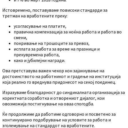
Истовремено, поставуваме повисоки стандарди за
третман на вработените преку:
усогласување на платите,
правична компензација за ноќна работа и работа во
смени,
покривање на трошоците за превоз,
исплата за работа за време на празници и
прекувремена работа,
како и јубилејни награди.
Ова претставува важен чекор кон зајакнување на
достоинството на работникот и градење на институција
која реално го вреднува придонесот на секој поединец.
Изразуваме благодарност до синдикалната организација за
коректната соработка и отворениот дијалог, кои
овозможија постигнување на оваа спогодба.
Ќе продолжиме да работиме одговорно и посветено за
континуирано подобрување на условите за работа и
зголемување на стандардот на вработените.