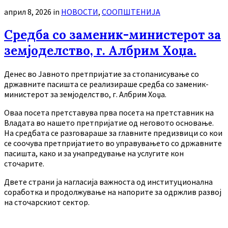
април 8, 2026
in
НОВОСТИ
,
СООПШТЕНИЈА
Средба со заменик-министерот за
земјоделство, г. Албрим Хоџа.
Денес во Јавното претпријатие за стопанисување со
државните пасишта се реализираше средба со заменик-
министерот за земјоделство, г. Албрим Хоџа.
Оваа посета претставува прва посета на претставник на
Владата во нашето претпријатие од неговото основање.
На средбата се разговараше за главните предизвици со кои
се соочува претпријатието во управувањето со државните
пасишта, како и за унапредување на услугите кон
сточарите.
Двете страни ја нагласија важноста од институционална
соработка и продолжување на напорите за одржлив развој
на сточарскиот сектор.