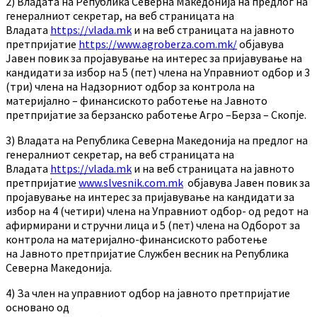
2) Владата на Република Северна Македонија на предлог на
генералниот секретар, на веб страницата на
Владата
https://vlada.mk
и на веб страницата на јавното
претпријатие
https://www.agroberza.com.mk/
објавува
Јавен повик за пројавување на интерес за пријавување на
кандидати за избор на 5 (пет) члена на Управниот одбор и 3
(три) члена на
Надзорниот одбор за контрола на
материјално – финансиското работење на Јавното
претпријатие за берзанско работење Агро –Берза – Скопје.
3) Владата на Република Северна Македонија на предлог на
генералниот секретар, на веб страницата на
Владата
https://vlada.mk
и на веб страницата на јавното
претпријатие
www.slvesnik.com.mk
објавува Јавен повик за
пројавување на интерес за пријавување на кандидати за
избор на 4 (четири) члена на Управниот одбор- од редот на
афирмирани и стручни лица и 5 (пет) члена на Одборот за
контрола на материјално-финансиското работење
на Јавното претпријатие Службен весник на Република
Северна Македонија.
4) За член на управниот одбор на јавното претпријатие
основано од