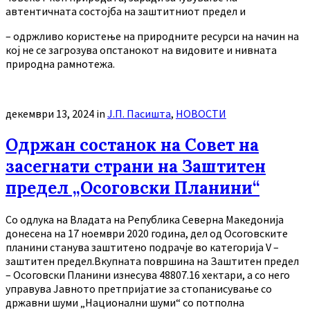
автентичната состојба на заштитниот предел и
– одржливо користење на природните ресурси на начин на
кој не се загрозува опстанокот на видовите и нивната
природна рамнотежа.
декември 13, 2024
in
Ј.П. Пасишта
,
НОВОСТИ
Одржан состанок на Совет на
засегнати страни на Заштитен
предел „Осоговски Планини“
Со одлука на Владата на Република Северна Македонија
донесена на 17 ноември 2020 година, дел од Осоговските
планини станува заштитено подрачје во категорија V –
заштитен предел.Вкупната површина на Заштитен предел
– Осоговски Планини изнесува 48807.16 хектари, a со него
управува Јавното претпријатие за стопанисување со
државни шуми „Национални шуми“ со потполна