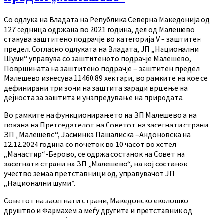
Со одлука на Владата на Република Северна Македонија од
127 седница одржана во 2021 година, дел од Малешево
станува заштитено подрачје во категорија V – заштитен
предел. Согласно одлуката на Владата, ЈП „Национални
Шуми“ управува со заштитеното подрачје Малешево,
Површината на заштитено подрачје – заштитен предел
Малешево изнесува 11460.89 хектари, во рамките на кое се
дефинирани три зони на заштита заради вршење на
дејноста за заштита и унапредување на природата.
Во рамките на функционирањето на ЗП Малешево а на
покана на Претседателот на Советот на засегнати страни
ЗП „Малешево“, Јасминка Пашалиска –Андоновска на
12.12.2024 година со почеток во 10 часот во хотел
„Манастир“-Берово, се одржа состанок на Совет на
засегнати страни на ЗП „Малешево“, на кој состанок
учество земаа претставници од, управувачот ЈП
„Национални шуми“.
Советот на засегнати страни, Македонско еколошко
друштво и Фармахем а меѓу другите и претставник од