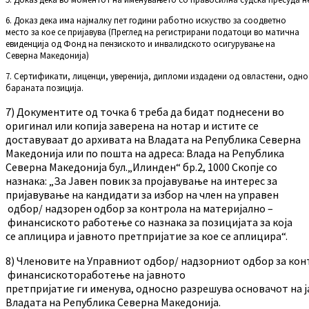
6. Доказ дека има најмалку пет години работно искуство за соодветно
место за кое се пријавува (Преглед на регистрирани податоци во матична
евиденција од Фонд на пензиското и инвалидското осигурување на
Северна Македонија)
7. Сертификати, лиценци, уверенија, дипломи издадени од овластени, одн
бараната позиција.
7) Документите од точка 6 треба да бидат поднесени во
оригинал или копија заверена на нотар и истите се
доставуваат до архивата на Владата на Република Северна
Македонија или по пошта на адреса: Влада на Република
Северна Македонија бул.„Илинден“ бр.2, 1000 Скопје со
назнака: „За Јавен повик за пројавување на интерес за
пријавување на кандидати за избор на член на управен
одбор/ надзорен одбор за контрола на материјално –
финансиското работење со назнака за позицијата за која
се аплицира и јавното претпријатие за кое се аплицира“.
8) Членовите на Управниот одбор/ надзорниот одбор за кон
финансискотоработење на јавното
претпријатие ги именува, односно разрешува основачот на 
Владата на Република Северна Македонија.