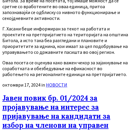
Битола. За време на посетата, тој имаше можност да се
сретне со вработените во оваа единица, притоа
запознавајќи се одблиску со нивното функционирање и
секојдневните активности.
Г. Хасани беше информиран за текот на работата и
проектите на претпријатието на територијата на општина
Битола, а исто така беа разгледани и плановите и
приоритетите за иднина, кои имаат за цел подобрување на
управувањето со државните пасишта во овој регион.
Оваа посета се оценува како важен чекор за зајакнување на
соработката и обезбедување на ефикасност во
работењето на регионалните единици на претпријатието.
октомври 17, 2024
in
НОВОСТИ
Јавен повик бр. 01/2024 за
пројавување на интерес за
пријавување на кандидати за
избор на членови на управен