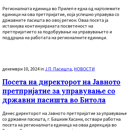
Регионалната единица во Прилеп е една од најголемите
единици на ова претпријатие, која успешно управува со
државните пасишта во овој регион. Оваа посета ја
истакнува континуираната посветеност на
претпријатието за подобрување на управувањето и
поддршка на работата на регионалните единици.
декември 10, 2024
in
Ј.П. Пасишта
,
НОВОСТИ
Посета на директорот на Јавното
претпријатие за управување со
државни пасишта во Битола
Денес директорот на Јавното претпријатие за управување
со државни пасишта, г. Башким Хасани, оствари работна
посета на регионалната единица на оваа дирекција во