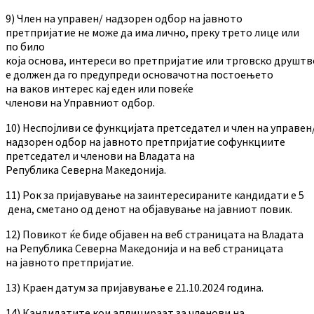
9) Член на управен/ надзорен одбор на јавното
претпријатие не може да има лично, преку трето лице или
по било
која основа, интереси во претпријатие или трговско друштв
е должен да го предупреди основачотна постоењето
на ваков интерес кај еден или повеќе
членови на Управниот одбор.
10) Неспојливи се функцијата претседател и член на управен
надзорен одбор на јавното претпријатие софункциите
претседател и членови на Владата на
Република Северна Македонија.
11) Рок за пријавување на заинтересираните кандидати е 5
дена, сметано од денот на објавување на јавниот повик.
12) Повикот ќе биде објавен
на веб страницата на Владата
на Република Северна Македонија и на веб страницата
на јавното претпријатие.
13) Краен датум за пријавување е 21.10.2024 година.
14) Кандидатите кои аплицираат за членови на